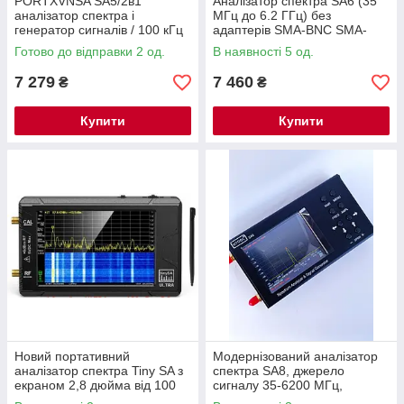
PORTXVNSA SA5/2в1
Аналізатор спектра SA6 (35
аналізатор спектра і
МГц до 6.2 ГГц) без
генератор сигналів / 100 кГц
адаптерів SMA-BNC SMA-
до 5,3 ГГц / 5000mAh
UHF
Готово до відправки 2 од.
В наявності 5 од.
батарея
7 279
7 460
₴
₴
Купити
Купити
Новий портативний
Модернізований аналізатор
аналізатор спектра Tiny SA з
спектра SA8, джерело
екраном 2,8 дюйма від 100
сигналу 35-6200 МГц,
кГц до 960 МГц
портативний бездротовий