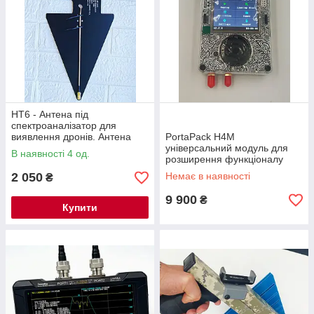
HT6 - Антена під
спектроаналізатор для
виявлення дронів. Антена
PortaPack H4M
для пеленгації 0,6-10 ГГц
універсальний модуль для
В наявності 4 од.
розширення функціоналу
HackRF One.
2 050
Немає в наявності
₴
9 900
₴
Купити