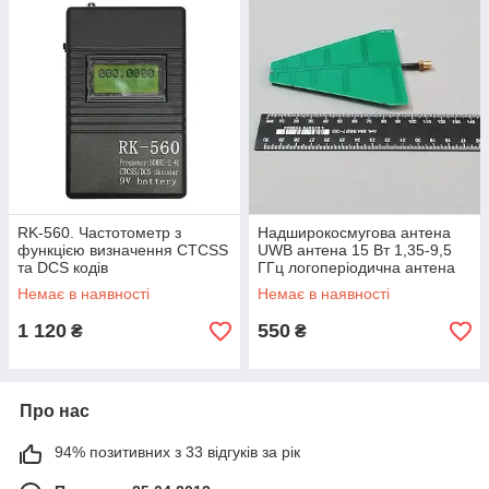
RK-560. Частотометр з
Надширокосмугова антена
функцією визначення CTCSS
UWB антена 15 Вт 1,35-9,5
та DCS кодів
ГГц логоперіодична антена
5-6 дБ
Немає в наявності
Немає в наявності
1 120
550
₴
₴
Про нас
94% позитивних з 33 відгуків за рік