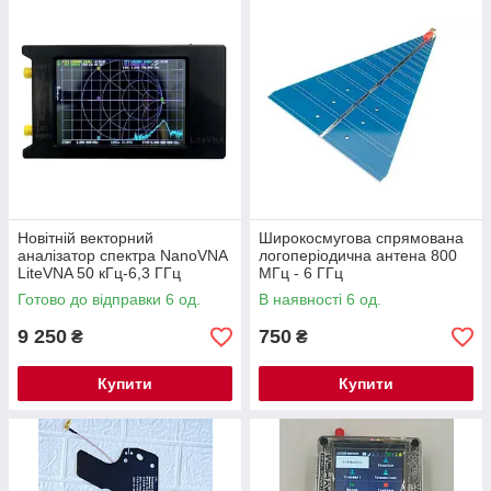
Новітній векторний
Широкосмугова спрямована
аналізатор спектра NanoVNA
логоперіодична антена 800
LiteVNA 50 кГц-6,3 ГГц
МГц - 6 ГГц
Готово до відправки 6 од.
В наявності 6 од.
9 250
750
₴
₴
Купити
Купити