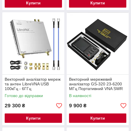
Купити
Купити
Векторний аналізатор мереж
Векторний мережевий
та антен LibreVNA USB
аналізатор GS-320 23-6200
100кГц - 6ГГц
МГц Портативний VNA SWR
мережевий аналізатор
Готово до відправки
В наявності
Рефлектометр Тип NanoVNA
29 300
9 900
₴
₴
Купити
Купити