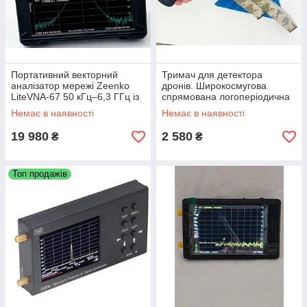
Портативний векторний
Тримач для детектора
аналізатор мережі Zeenko
дронів. Широкосмугова
LiteVNA-67 50 кГц–6,3 ГГц із
спрямована логоперіодична
7-дюймовим екраном та
антена 800 МГц - 6 ГГц
Немає в наявності
Немає в наявності
комплектом калібрування
19 980
2 580
₴
₴
Топ продажів