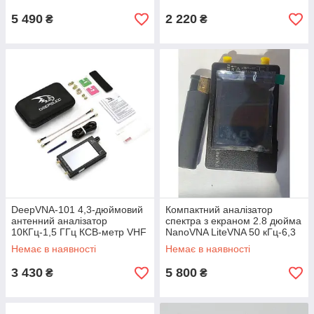
HF VHF UHF
5 490
2 220
₴
₴
DeepVNA-101 4,3-дюймовий
Компактний аналізатор
антенний аналізатор
спектра з екраном 2.8 дюйма
10КГц-1,5 ГГц КСВ-метр VHF
NanoVNA LiteVNA 50 кГц-6,3
UHF мережевий аналізатор
ГГц, векторний мережевий
Немає в наявності
Немає в наявності
HW3.2 IPS LCD
аналізатор, антенний аналіза
3 430
5 800
₴
₴