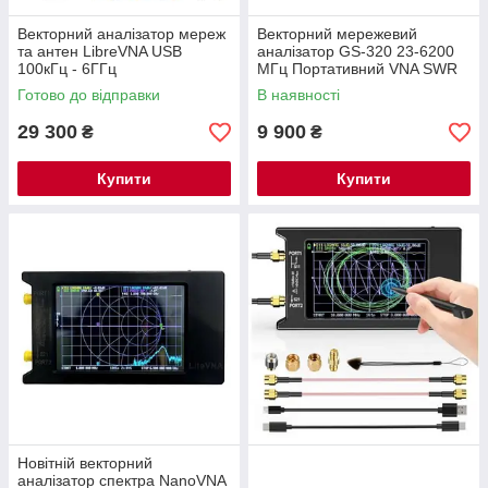
Векторний аналізатор мереж
Векторний мережевий
та антен LibreVNA USB
аналізатор GS-320 23-6200
100кГц - 6ГГц
МГц Портативний VNA SWR
мережевий аналізатор
Готово до відправки
В наявності
Рефлектометр Тип NanoVNA
29 300
9 900
₴
₴
Купити
Купити
Новітній векторний
аналізатор спектра NanoVNA