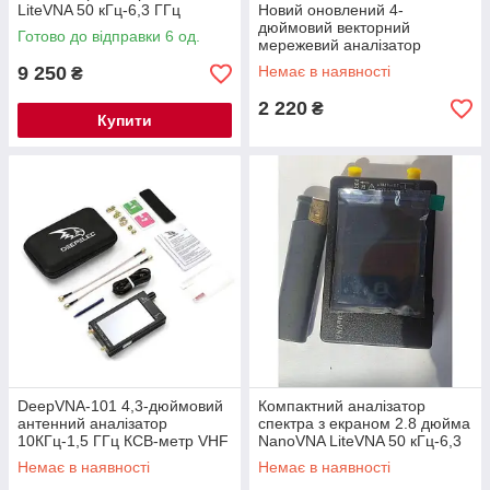
LiteVNA 50 кГц-6,3 ГГц
Новий оновлений 4-
дюймовий векторний
Готово до відправки 6 од.
мережевий аналізатор
NanoVNA-H4 10kГц-1.5GHz
9 250
Немає в наявності
₴
HF VHF UHF
2 220
₴
Купити
DeepVNA-101 4,3-дюймовий
Компактний аналізатор
антенний аналізатор
спектра з екраном 2.8 дюйма
10КГц-1,5 ГГц КСВ-метр VHF
NanoVNA LiteVNA 50 кГц-6,3
UHF мережевий аналізатор
ГГц, векторний мережевий
Немає в наявності
Немає в наявності
HW3.2 IPS LCD
аналізатор, антенний аналіза