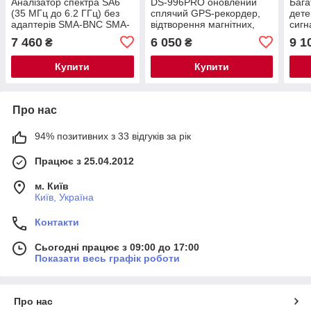
Аналізатор спектра SA6
DS-996PRO оновлений
Бага
(35 МГц до 6.2 ГГц) без
сплячий GPS-рекордер,
дете
адаптерів SMA-BNC SMA-
відтворення магнітних,
сигн
UHF
електромагнітних хвиль,
запи
7 460
6 050
9 1
₴
₴
10 МГц- 6ГГц
Blue
Купити
Купити
Про нас
94% позитивних з 33 відгуків за рік
Працює з 25.04.2012
м. Київ
Київ, Україна
Контакти
Сьогодні працює з 09:00 до 17:00
Показати весь графік роботи
Про нас