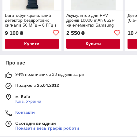
Багатофункціональний
Акумулятор для FPV
Дете
детектор бездротових
дронів 10000 mAh 6S2P
(0,6
сигналів 50 МГц – 6 ГГц з
на елементах Samsung
записом та аналізом (RF /
INR21700-50S
9 100
2 550
10 
₴
₴
Bluetooth TAG / GPS)
Купити
Купити
Про нас
94% позитивних з 33 відгуків за рік
Працює з 25.04.2012
м. Київ
Київ, Україна
Контакти
Сьогодні вихідний
Показати весь графік роботи