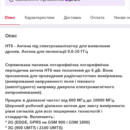
Опис
Характеристики
Доставка
Оплата
Умови п
Опис
HT6 - Антена під спектроаналізатор для виявлення
дронів. Антена для пеленгації 0,6-10 ГГц
Спрямована пасивна логарифмічна логарифмічна
періодична антена HT6 має посилення до 6 дБ. Вона
призначена для проведення радіочастотних вимірювань
(вимірювання напруженості поля і пікового
(амплітудного) напрямку джерела електромагнітного
випромінювання).
Працює в діапазоні частот від 600 МГц до 10000 МГц.
Широкий робочий діапазон антени дає змогу вимірювати
рівні сигналів для всіх поширених технологій і
стандартів. Включають:
* 2G (EDGE, GPRS на GSM 900 і GSM 1800)
* 3G (900 UMTS і 2100 UMTS)