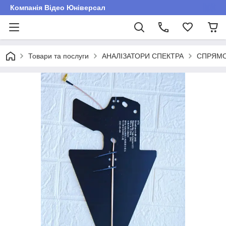
Компанія Відео Юніверсал
Товари та послуги
АНАЛІЗАТОРИ СПЕКТРА
СПРЯМО