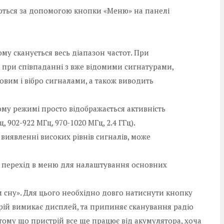
юються за допомогою кнопки «Меню» на панелі
му сканується весь діапазон частот. При
і при співпаданні з вже відомими сигнатурами,
овим і вібро сигналами, а також виводить
ному режимі просто відображається активність
, 902-922 МГц, 970-1020 МГц, 2.4 ГГц).
виявленні високих рівнів сигналів, може
ож перехід в меню для налаштування основних
 сну». Для цього необхідно довго натиснути кнопку
трій вимикає дисплей, та припиняє сканування радіо
тому що пристрій все ще працює від акумулятора, хоча