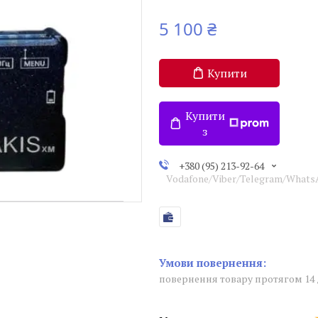
5 100 ₴
Купити
Купити
з
+380 (95) 213-92-64
Vodafone/Viber/Telegram/What
повернення товару протягом 14