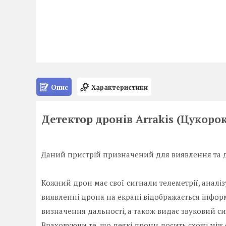
Опис
Характеристики
Детектор дронів Arrakis (Цукорок
Даний пристрій призначений для виявлення та де
Кожний дрон має свої сигнали телеметрії, аналі
виявленні дрона на екрані відображається інфор
визначення дальності, а також видає звуковий си
Враховуючи те, що деякі дрони досить схожі між