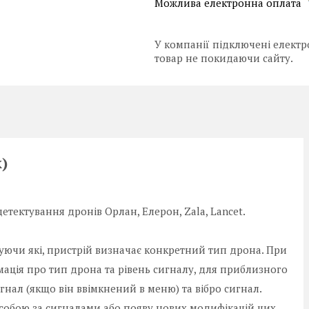
У компанії підключені електр
товар не покидаючи сайту.
)
тектування дронів Орлан, Елерон, Zala, Lancet.
зуючи які, пристрій визначає конкретний тип дрона. При
мація про тип дрона та рівень сигналу, для приблизного
гнал (якщо він ввімкнений в меню) та вібро сигнал.
 собою за сигналами або появу нових модифікацій цих