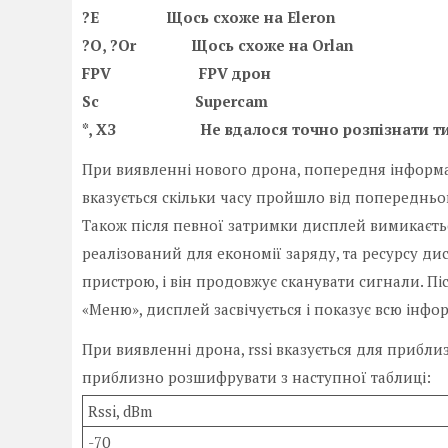
?E Щось схоже на Eleron
?O, ?Or Щось схоже на Orlan
FPV FPV дрон
Sc Supercam
*, ХЗ Не вдалося точно розпізнати ти
При виявленні нового дрона, попередня інформац
вказується скільки часу пройшло від попередньо
Також після певної затримки дисплей вимикаєтьс
реалізований для економії заряду, та ресурсу ди
пристрою, і він продовжує сканувати сигнали. П
«Меню», дисплей засвічується і показує всю інфо
При виявленні дрона, rssi вказується для прибл
приблизно розшифрувати з наступної таблиці:
Rssi, dBm
-70