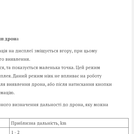
п дрон
а
ія на дисплеї зміщується вгору, при цьому
го виявлення.
я, та показується маленька точка. Цей режим
сплея. Даний режим ніяк не впливає на роботу
ісля виявлення дрона, або після натискання кнопки
рмацію.
изного визначення дальності до дрона, яку можна
Приблизна дальність, km
1 - 2