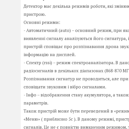
Детектор має декілька режимів роботи, які змін
пристрою.
Основні режими:
- Автоматичний (auto) – основний режим, при яко
виявленні сигналу аналізуються його сигнатура, 
пристрій сповіщає про розпізнавання дрона звук
інформацію на дисплей.
- Спектр (rssi) – режим спектроаналізатора. В да
радіосигналів в декількох діапазонах (868-870 МГц
Розпізнавання сигнатур не проводиться, але при 
сповіщати звуковим і вібро сигналами.
- Інфо – відображення стану акумулятора, а так
параметрів.
Також пристрій може бути переведений в «режим
«Меню» ( приблизно 5с ). В даному режимі, прис
сигналів. Це не є повністю вимкненим режимом, 