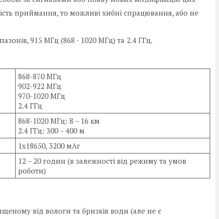
якість приймання, то можливі хибні спрацювання, або не
зонів, 915 МГц (868 - 1020 МГц) та 2.4 ГГц.
868-870 МГц
902-922 МГц
970-1020 МГц
2.4 ГГц
868-1020 МГц: 8 – 16 км
2.4 ГГц: 300 – 400 м
1х18650, 3200 мАг
12 – 20 годин (в залежності від режиму та умов
роботи)
щеному від вологи та бризків води (але не є