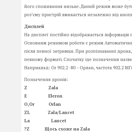
його споживання низьке. Даний режим може бути 
роз’єму пристрій вмикається незалежно від кно
Дисплей
На дисплеї постійно відображається інформація п
Основним режимом роботи є режим Автоматичний 
після певної затримки. При розпізнаванні дрона,
певному форматі. Спочатку іде позначення назви 
Наприклад: Оr 902.2 -80 – Орлан, частота 902.2 МГц,
Позначення дронів:
Z Zala
E Eleron
O,Or Orlan
ZL Zala/Lancet
La Lancet
?Z Щось схоже на Zala