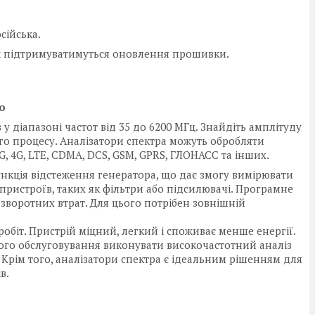
сійська.
ож підтримуватимуться оновлення прошивки.
о
 діапазоні частот від 35 до 6200 МГц. Знайдіть амплітуду
го процесу. Аналізатори спектра можуть обробляти
3G, 4G, LTE, CDMA, DCS, GSM, GPRS, ГЛОНАСС та інших.
нкція відстеження генератора, що дає змогу вимірювати
пристроїв, таких як фільтри або підсилювачі. Програмне
зворотних втрат. Для цього потрібен зовнішній
біт. Пристрій міцний, легкий і споживає менше енергії.
ного обслуговування виконувати високочастотний аналіз
. Крім того, аналізатори спектра є ідеальним рішенням для
в.