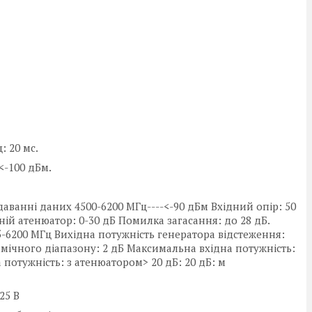
: 20 мс.
-<-100 дБм.
едаванні даних 4500-6200 МГц----<-90 дБм Вхідний опір: 50
ній атенюатор: 0-30 дБ Помилка загасання: до 28 дБ.
5-6200 МГц Вихідна потужність генератора відстеження:
амічного діапазону: 2 дБ Максимальна вхідна потужність:
потужність: з атенюатором> 20 дБ: 20 дБ: м
25 В