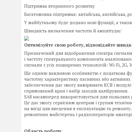
Підтримка вторинного розвитку
Багатомовна підтримка: китайська, англійська, ро
У майбутньому буде додано нові функції, а так
Швидкість визначення частоти й амплітуди/
Оптимізуйте свою роботу, відповідайте швидк
Призначений для відображення спектра сигналів у
і частоту спектрального компонента аналізовано
сигнали з усіх поширених технологій: Wi-Fi, 2G, 
Ще однією важливою особливістю є додаткова фу
частотну характеристику пасивних або активних 
забезпечення дає змогу вимірювати КСВ і модулі 
спрямований кран і набір заходів калібрування.
SA8 насамперед використовується для польових ро
Це дає змогу сервісним центрам і групам техніч
на місці для введення в експлуатацію та ремонту
ремонтних майстерень і радіооператорів-аматорі
Область роботи: