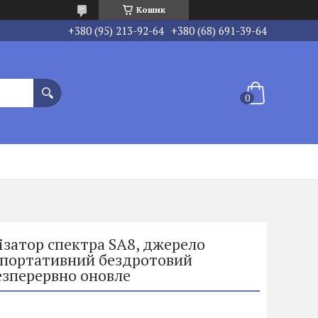
Кошик
+380 (95) 213-92-64
+380 (68) 691-39-64
затор спектра SA8, джерело
, портативний бездротовий
безперервно оновле