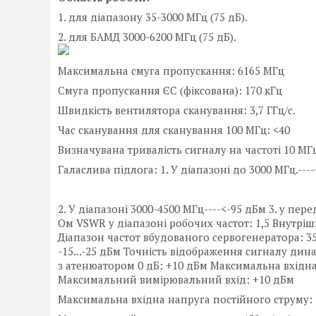
1. для діапазону 35-3000 МГц (75 дБ).
2. для БАМД 3000-6200 МГц (75 дБ).
Максимальна смуга пропускання: 6165 МГц
Смуга пропускання ЄС (фіксована): 170 кГц
Швидкість вентилятора сканування: 3,7 ГГц/с.
Час сканування для сканування 100 МГц: <40
Визначувана тривалість сигналу на частоті 10 МГц
Галаслива підлога: 1. У діапазоні до 3000 МГц.---
2. У діапазоні 3000-4500 МГц----<-95 дБм 3. у пер
Ом VSWR у діапазоні робочих частот: 1,5 Внутріш
Діапазон частот вбудованого сервогенератора: 3
-15...-25 дБм Точність відображення сигналу дин
з атенюатором 0 дБ: +10 дБм Максимальна вхідна 
Максимальний вимірювальний вхід: +10 дБм
Максимальна вхідна напруга постійного струму: 