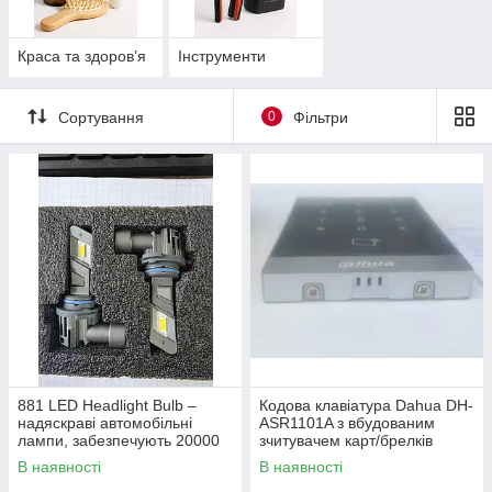
Краса та здоров’я
Інструменти
Сортування
0
Фільтри
881 LED Headlight Bulb –
Кодова клавіатура Dahua DH-
надяскраві автомобільні
ASR1101A з вбудованим
лампи, забезпечують 20000
зчитувачем карт/брелків
луменів потужності
В наявності
В наявності