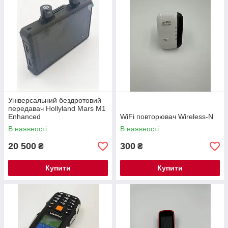
Універсальний бездротовий
передавач Hollyland Mars M1
Enhanced
WiFi повторювач Wireless-N
В наявності
В наявності
20 500
300
₴
₴
Купити
Купити