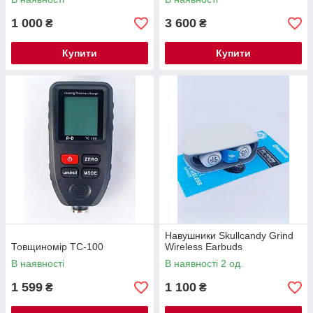
1 000
3 600
₴
₴
Купити
Купити
Навушники Skullcandy Grind
Товщиномір ТС-100
Wireless Earbuds
В наявності
В наявності 2 од.
1 599
1 100
₴
₴