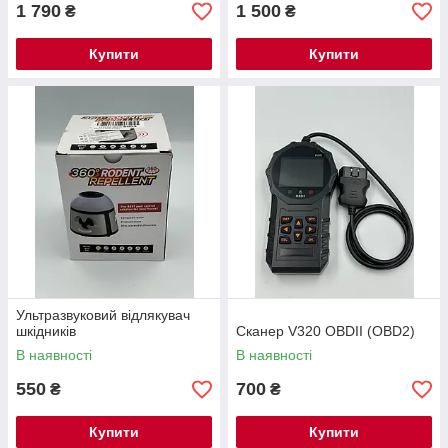
1 790
1 500
₴
₴
Купити
Купити
Ультразвуковий відлякувач
шкідників
Сканер V320 OBDII (OBD2)
В наявності
В наявності
550
700
₴
₴
Купити
Купити