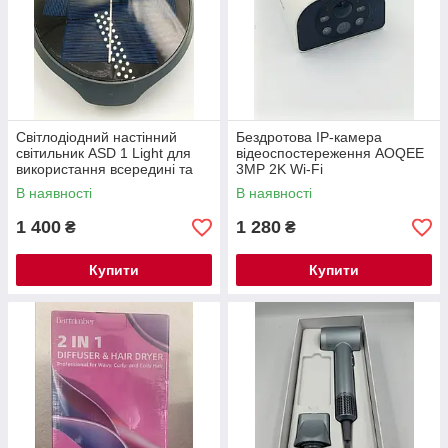
Світлодіодний настінний
Бездротова IP-камера
світильник ASD 1 Light для
відеоспостереження AOQEE
використання всередині та
3MP 2K Wi-Fi
зовні приміщень | 9 Вт, 580
В наявності
В наявності
лм
1 400
1 280
₴
₴
Купити
Купити