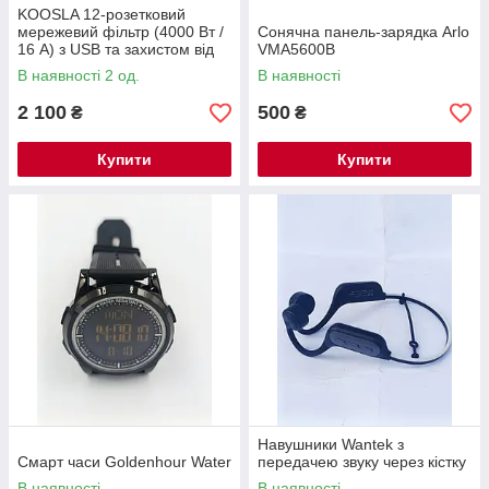
KOOSLA 12-розетковий
мережевий фільтр (4000 Вт /
Сонячна панель-зарядка Arlo
16 А) з USB та захистом від
VMA5600B
перенапруг
В наявності 2 од.
В наявності
2 100
500
₴
₴
Купити
Купити
Навушники Wantek з
Смарт часи Goldenhour Water
передачею звуку через кістку
В наявності
В наявності