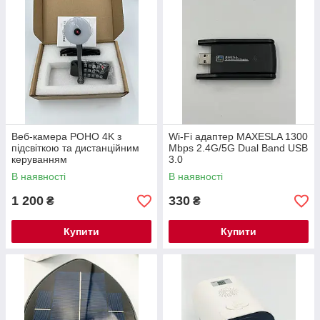
Веб-камера POHO 4K з
Wi-Fi адаптер MAXESLA 1300
підсвіткою та дистанційним
Mbps 2.4G/5G Dual Band USB
керуванням
3.0
В наявності
В наявності
1 200
330
₴
₴
Купити
Купити