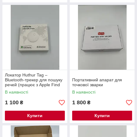
Локатор Huthur Tag –
Bluetooth-трекер для пошуку
Портативний апарат для
речей (працює з Apple Find
точкової зварки
My)
В наявності
В наявності
1 100
1 800
₴
₴
Купити
Купити