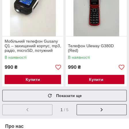
Мобільний телефон Gusany
Q1 – захищений корпус, mp3,
Телефон Uleway G380D
радіо, microSD, потужний
(Red)
аккумулятор та ліхтарик
В наявності
В наявності
990
990
₴
₴
Купити
Купити
Показати ще
1
/ 5
Про нас