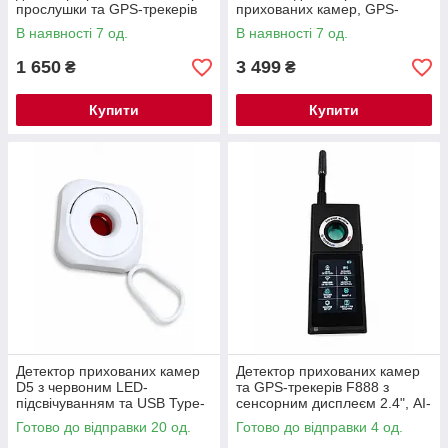
прослушки та GPS-трекерів
прихованих камер, GPS-
трекерів та бездротових
В наявності 7 од.
В наявності 7 од.
сигналів
1 650
3 499
₴
₴
Купити
Купити
Детектор прихованих камер
Детектор прихованих камер
D5 з червоним LED-
та GPS-трекерів F888 з
підсвічуванням та USB Type-
сенсорним дисплеєм 2.4", AI-
C
аналізом сигналів та
Готово до відправки 20 од.
Готово до відправки 4 од.
функцією Touch Alarm