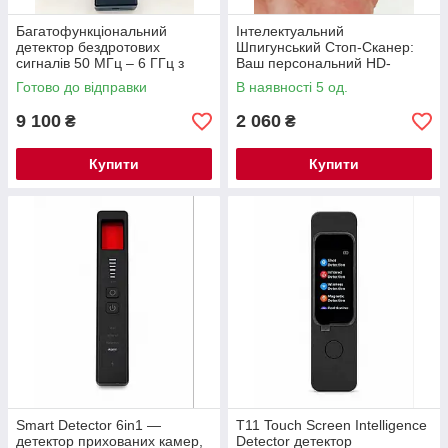
Багатофункціональний
Інтелектуальний
детектор бездротових
Шпигунський Стоп-Сканер:
сигналів 50 МГц – 6 ГГц з
Ваш персональний HD-
записом та аналізом (RF /
захисник приватності
Готово до відправки
В наявності 5 од.
Bluetooth TAG / GPS)
9 100
2 060
₴
₴
Купити
Купити
Smart Detector 6in1 —
T11 Touch Screen Intelligence
детектор прихованих камер,
Detector детектор