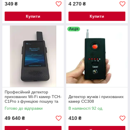
349
4 270
₴
₴
Купити
Купити
Акція
Професійний детектор
прихованих Wi-Fi камер TCH-
Детектор жучків і прихованих
C1Pro з функцією пошуку та
камер CC308
локалізації — новинка 2026
Готово до відправки
В наявності 92 од.
року
49 640
410
₴
₴