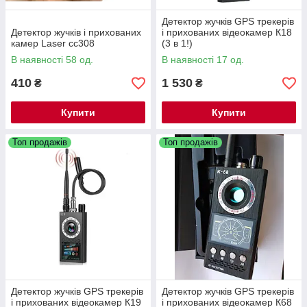
Детектор жучків GPS трекерів
Детектор жучків і прихованих
і прихованих відеокамер К18
камер Laser cc308
(3 в 1!)
В наявності 58 од.
В наявності 17 од.
410
1 530
₴
₴
Купити
Купити
Топ продажів
Топ продажів
Детектор жучків GPS трекерів
Детектор жучків GPS трекерів
і прихованих відеокамер К19
і прихованих відеокамер К68