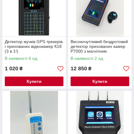
Детектор жучків GPS трекерів
Високочутливий бездротовий
і прихованих відеокамер К18
детектор прихованих камер
(3 в 1!)
P7000 з магнітним
скануючим GPS-локатором
В наявності 6 од.
В наявності 2 од.
1 020
12 850
₴
₴
Купити
Купити