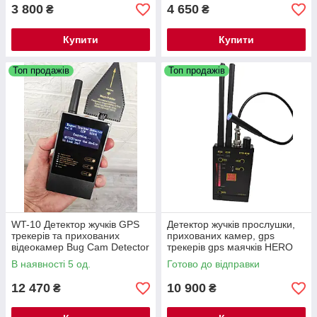
3 800
4 650
₴
₴
Купити
Купити
Топ продажів
Топ продажів
WT-10 Детектор жучків GPS
Детектор жучків прослушки,
трекерів та прихованих
прихованих камер, gps
відеокамер Bug Cam Detector
трекерів gps маячків HERO
2022
009 2021р
В наявності 5 од.
Готово до відправки
12 470
10 900
₴
₴