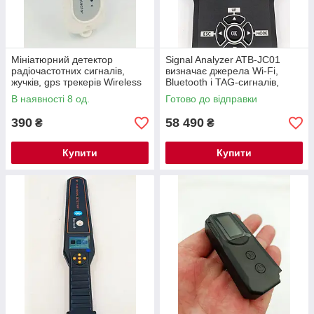
Мініатюрний детектор
Signal Analyzer ATB-JC01
радіочастотних сигналів,
визначає джерела Wi-Fi,
жучків, gps трекерів Wireless
Bluetooth і TAG-сигналів,
Detector 1 МГц до 6000 МГц.
аналізує їх потужність,
В наявності 8 од.
Готово до відправки
частоту і MAC-адреси
390
58 490
₴
₴
Купити
Купити