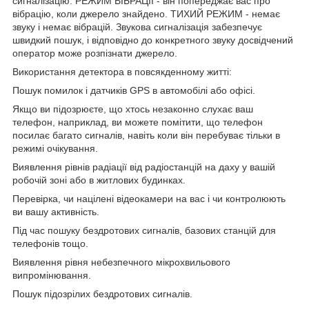
сигналізацію. РЕЖИМ ВІБРАЦІЇ - він попереджає вас про
вібрацію, коли джерело знайдено. ТИХИЙ РЕЖИМ - немає
звуку і немає вібрацій. Звукова сигналізація забезпечує
швидкий пошук, і відповідно до конкретного звуку досвідчений
оператор може розпізнати джерело.
Використання детектора в повсякденному житті:
Пошук помилок і датчиків GPS в автомобілі або офісі.
Якщо ви підозрюєте, що хтось незаконно слухає ваш
телефон, наприклад, ви можете помітити, що телефон
посилає багато сигналів, навіть коли він перебуває тільки в
режимі очікування.
Виявлення рівнів радіації від радіостанцій на даху у вашій
робочій зоні або в житлових будинках.
Перевірка, чи націлені відеокамери на вас і чи контролюють
ви вашу активність.
Під час пошуку бездротових сигналів, базових станцій для
телефонів тощо.
Виявлення рівня небезпечного мікрохвильового
випромінювання.
Пошук підозрілих бездротових сигналів.