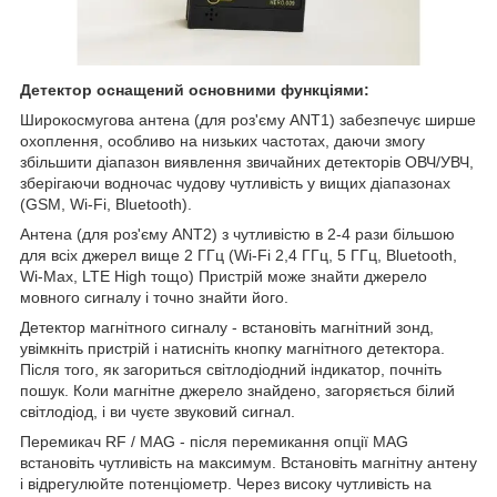
Детектор оснащений основними функціями:
Широкосмугова антена (для роз'єму ANT1) забезпечує ширше
охоплення, особливо на низьких частотах, даючи змогу
збільшити діапазон виявлення звичайних детекторів ОВЧ/УВЧ,
зберігаючи водночас чудову чутливість у вищих діапазонах
(GSM, Wi-Fi, Bluetooth).
Антена (для роз'єму ANT2) з чутливістю в 2-4 рази більшою
для всіх джерел вище 2 ГГц (Wi-Fi 2,4 ГГц, 5 ГГц, Bluetooth,
Wi-Max, LTE High тощо) Пристрій може знайти джерело
мовного сигналу і точно знайти його.
Детектор магнітного сигналу - встановіть магнітний зонд,
увімкніть пристрій і натисніть кнопку магнітного детектора.
Після того, як загориться світлодіодний індикатор, почніть
пошук. Коли магнітне джерело знайдено, загоряється білий
світлодіод, і ви чуєте звуковий сигнал.
Перемикач RF / MAG - після перемикання опції MAG
встановіть чутливість на максимум. Встановіть магнітну антену
і відрегулюйте потенціометр. Через високу чутливість на