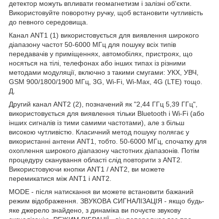
детектор можуть впливати геомагнетизм і залізні об'єкти.
Використовуйте поворотну ручку, щоб встановити чутливість
до певного середовища.
Канал ANT1 (1) використовується для виявлення широкого
діапазону частот 50-6000 МГц для пошуку всіх типів
передавачів у приміщеннях, автомобілях, пристроях, що
носяться на тілі, телефонах або інших типах із різними
методами модуляції, включно з такими смугами: УКХ, УВЧ,
GSM 900/1800/1900 МГц, 3G, Wi-Fi, Wi-Max, 4G (LTE) тощо.
Д.
Другий канал ANT2 (2), позначений як "2,44 ГГц 5,39 ГГц",
використовується для виявлення тільки Bluetooth і Wi-Fi (або
інших сигналів із тими самими частотами), але з більш
високою чутливістю. Класичний метод пошуку полягає у
використанні антени ANT1, тобто. 50-6000 МГц, спочатку для
охоплення широкого діапазону частотних діапазонів. Потім
процедуру сканування області слід повторити з ANT2.
Використовуючи кнопки ANT1 / ANT2, ви можете
перемикатися між ANT1 і ANT2.
MODE - після натискання ви можете встановити бажаний
режим відображення. ЗВУКОВА СИГНАЛІЗАЦІЯ - якщо будь-
яке джерело знайдено, з динаміка ви почуєте звукову