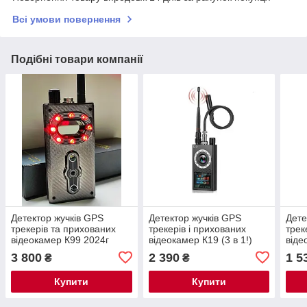
Всі умови повернення
Подібні товари компанії
Детектор жучків GPS
Детектор жучків GPS
Дете
трекерів та прихованих
трекерів і прихованих
трек
відеокамер К99 2024г
відеокамер К19 (3 в 1!)
віде
2022г
3 800
2 390
1 5
₴
₴
Купити
Купити