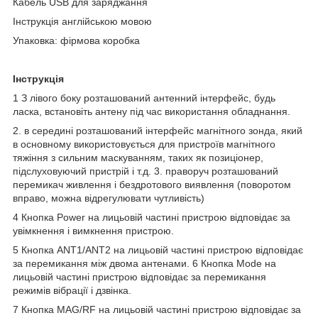
Кабель USB для заряджання
Інструкція англійською мовою
Упаковка: фірмова коробка
Інструкція
1 З лівого боку розташований антенний інтерфейс, будь
ласка, встановіть антену під час використання обладнання.
2. в середині розташований інтерфейс магнітного зонда, який
в основному використовується для пристроїв магнітного
тяжіння з сильним маскуванням, таких як позиціонер,
підслуховуючий пристрій і т.д. 3. праворуч розташований
перемикач живлення і бездротового виявлення (поворотом
вправо, можна відрегулювати чутливість)
4 Кнопка Power на лицьовій частині пристрою відповідає за
увімкнення і вимкнення пристрою.
5 Кнопка ANT1/ANT2 на лицьовій частині пристрою відповідає
за перемикання між двома антенами. 6 Кнопка Mode на
лицьовій частині пристрою відповідає за перемикання
режимів вібрації і дзвінка.
7 Кнопка MAG/RF на лицьовій частині пристрою відповідає за