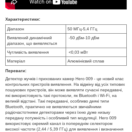
Характеристики:
Діапазон
50 МГц-5,4 ГГц
Виявлений динамічний
-50 дБм-10 дБм
діапазон, що виявляється
Чутливість виявлення
<0,03 мВт
Матеріал
Алюмінієвий сплав
Переваги:
Детектор жучків і прихованих камер Hero 009 - це новий клас
контрольних пристроїв виявлення. На відміну від усіх типових
пошукових пристроїв, він може виявляти сучасні передавачі,
які використовують такі протоколи, як Bluetooth і Wi-Fi, на
великій відстані. Такі передавачі, особливо деякі типи
Bluetooth, практично не виявляються звичайними
радіочастотними детекторами через їхню дуже низьку
передану потужність і особливий тип модуляції. Hero 009
використовує окремий канал із попереднім селектором
високої частоти (2,44 / 5,39 ГГц) для виявлення і визначення