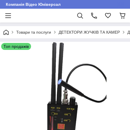
Компанія Відео Юніверсал
Товари та послуги
ДЕТЕКТОРИ ЖУЧКІВ ТА КАМЕР
Д
Топ продажів