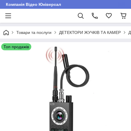
Компанія Відео Юніверсал
Товари та послуги
ДЕТЕКТОРИ ЖУЧКІВ ТА КАМЕР
Д
Топ продажів