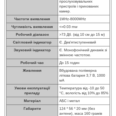
прослуховувальних
пристроїв і прихованих
камер.
Частоти виявлення
1MHz-8000MHz
Чутливість виявлення
<=0.03 mw
Робочий діапазон
>73 Дб. (від 10 см до 15 м)
Світловий індикатор
Є. Дев'ятиступеневий
Звуковий індикатор
Є. Монофонічний динамік зі
змінною частотою.
Робочий час
До 15 годин
Живлення
Вбудована полімерна
літієва батарея 3,7 В, 1000
мА
Умови експлуатації
Температура від -10 до 50
приладу
°C, вологість від 10% до 85%
Матеріал
АБС і метал
Габарити
124 * 56 * 20 мм (без
антени), маса 160 грамів