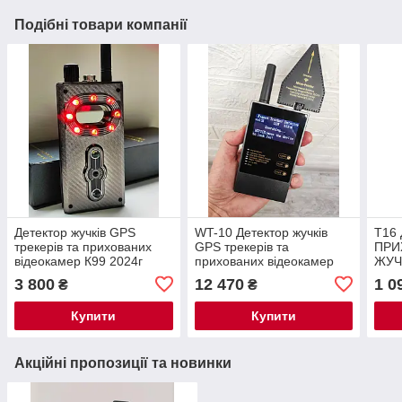
Подібні товари компанії
Детектор жучків GPS
WT-10 Детектор жучків
Т16
трекерів та прихованих
GPS трекерів та
ПРИ
відеокамер К99 2024г
прихованих відеокамер
ЖУЧК
Bug Cam Detector 2022
1! )
3 800
12 470
1 0
₴
₴
Купити
Купити
Акційні пропозиції та новинки