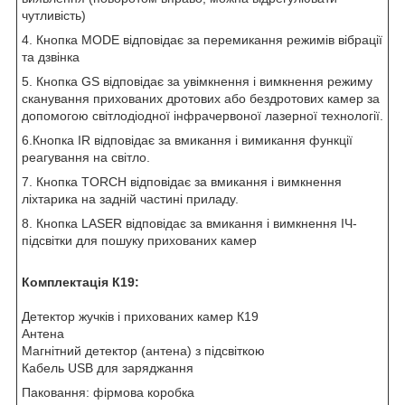
чутливість)
4. Кнопка MODE відповідає за перемикання режимів вібрації
та дзвінка
5. Кнопка GS відповідає за увімкнення і вимкнення режиму
сканування прихованих дротових або бездротових камер за
допомогою світлодіодної інфрачервоної лазерної технології.
6.Кнопка IR відповідає за вмикання і вимикання функції
реагування на світло.
7. Кнопка TORCH відповідає за вмикання і вимкнення
ліхтарика на задній частині приладу.
8. Кнопка LASER відповідає за вмикання і вимкнення ІЧ-
підсвітки для пошуку прихованих камер
Комплектація К19:
Детектор жучків і прихованих камер К19
Антена
Магнітний детектор (антена) з підсвіткою
Кабель USB для заряджання
Паковання: фірмова коробка