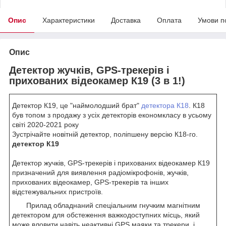
Опис
Характеристики
Доставка
Оплата
Умови п
Опис
Детектор жучків, GPS-трекерів і
прихованих відеокамер К19 (3 в 1!)
Детектор К19, це "наймолодший брат"
детектора К18
. К18
був топом з продажу з усіх детекторів економкласу в усьому
світі 2020-2021 року
Зустрічайте новітній детектор, поліпшену версію К18-го.
детектор К19
Детектор жучків, GPS-трекерів і прихованих відеокамер К19
призначений для виявлення радіомікрофонів, жучків,
прихованих відеокамер, GPS-трекерів та інших
відстежувальних пристроїв.
Прилад обладнаний спеціальним гнучким магнітним
детектором для обстеження важкодоступних місць, який
може вловити навіть неактивні GPS маяки та трекери, і