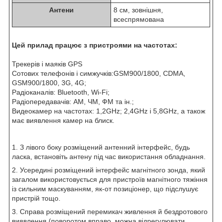
Антени
8 см, зовнішня,
всеспрямована
Цей прилад працює з пристроями на частотах:
Трекерів і маяків GPS
Сотових телефонів і симжучків:GSM900/1800, CDMA,
GSM900/1800, 3G, 4G;
Радіоканалів: Bluetooth, Wi-Fi;
Радіопередавачів: АМ, ЧМ, ФМ та ін.;
Видеокамер на частотах: 1,2GHz; 2,4GHz і 5,8GHz, а також
має виявлення камер на блиск.
1. З лівого боку розміщений антенний інтерфейс, будь
ласка, встановіть антену під час використання обладнання.
2. Усередині розміщений інтерфейс магнітного зонда, який
загалом використовується для пристроїв магнітного тяжіння
із сильним маскуванням, як-от позиціонер, що підслушує
пристрій тощо.
3. Справа розміщений перемикач живлення й бездротового
виявлення (поворотом вправо, можна відрегулювати