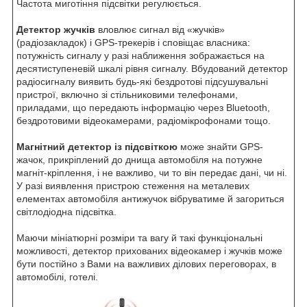
Частота миготіння підсвітки регулюється.
Детектор жучків
вловлює сигнал від «жучків»
(радіозакладок) і GPS-трекерів і сповіщає власника:
потужність сигналу у разі наближення зображається на
десятиступеневій шкалі рівня сигналу. Вбудований детектор
радіосигналу виявить будь-які бездротові підсушувальні
пристрої, включно зі стільниковими телефонами,
приладами, що передають інформацію через Bluetooth,
бездротовими відеокамерами, радіомікрофонами тощо.
Магнітний детектор із підсвіткою
може знайти GPS-
жачок, прикріплений до днища автомобіля на потужне
магніт-кріплення, і не важливо, чи то він передає дані, чи ні.
У разі виявлення пристрою стеження на металевих
елементах автомобіля антижучок вібруватиме й загориться
світлодіодна підсвітка.
Маючи мініатюрні розміри та вагу й такі функціональні
можливості, детектор прихованих відеокамер і жучків може
бути постійно з Вами на важливих ділових переговорах, в
автомобілі, готелі.