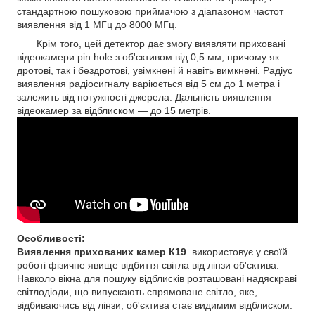
стандартною пошуковою приймачою з діапазоном частот
виявлення від 1 МГц до 8000 МГц.
Крім того, цей детектор дає змогу виявляти приховані
відеокамери pin hole з об'єктивом від 0,5 мм, причому як
дротові, так і бездротові, увімкнені й навіть вимкнені. Радіус
виявлення радіосигналу варіюється від 5 см до 1 метра і
залежить від потужності джерела. Дальність виявлення
відеокамер за відблиском — до 15 метрів.
Особливості:
Виявлення прихованих камер
К19
використовує у своїй
роботі фізичне явище відбиття світла від лінзи об'єктива.
Навколо вікна для пошуку відблисків розташовані надяскраві
світлодіоди, що випускають спрямоване світло, яке,
відбиваючись від лінзи, об'єктива стає видимим відблиском.