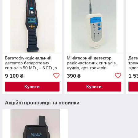
Багатофункціональний
Мініатюрний детектор
Дете
детектор бездротових
радіочастотних сигналів,
трек
сигналів 50 МГц – 6 ГГц з
жучків, gps трекерів
віде
записом та аналізом (RF /
Wireless Detector 1 МГц до
9 100
390
1 5
₴
₴
Bluetooth TAG / GPS)
6000 МГц.
Купити
Купити
Акційні пропозиції та новинки