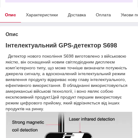
Опис
Характеристики
Доставка
Оплата
Умови п
Опис
Інтелектуальний GPS-детектор S698
Детектор нового покоління S698 виготовлено з військовою
якістю, він оснащений новим світлодіодним дисплеєм
комп'ютерного типу, що може точніше визначати потужність
джерела сигналу, а вдосконалений інтелектуальний режим
виявлення продукту відкриває нову главу інтелектуального,
ефективного використання. В обладнанні використовуються
американські військові технології, і воно являє собою
ексклюзивний продукт.Цей продукт першим використовує
режим цифрового прийому, який відрізняється від інших
продуктів на ринку.