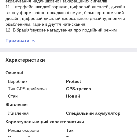
екранування надлишкових і захаращених сигналів
11. інтерфейс швидкої зарядки, цифровий дисплей, дизайн
вікна у формі злітно-посадкової смуги, більш ергономічний
дизайн, цифровий дисплей дзеркального дизайну, кнопки з
різьбленням, гарне відчуття натискання.
12. Вібрація/звукове нагадування про подвійний режим
Приховати
Характеристики
Основні
Виробник
Protect
Тип GPS-приймача
GPS-трекер
Стан
Новий
Живлення
Живлення
Спеціальний акумулятор
Користувальницькі характеристики
Режим охорони
Так