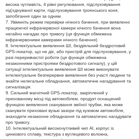
висока чутливість, 4 рівні регулювання, підслуховування
під'єднуваної карти, підслуховування троянського коня,
запобігання один за одним
7. Увімкніть режим перевірки нічного бачення, при виявленні
працюючої інфрачервоної камери нічного бачення вона
негайно нагадає про тривогу (ця функція обмежена
інфрачервоними камерами нічного бачення)
8. Інтелектуальне виявлення ШІ, бездіяльний бездротовий
GPS-локатор, що не діє, або пристрій для підслуховування, у
разі переривчастої роботи (ця функція обмежена
незаконними пристроями бездротового сигналу), у цій
ситуації інтелектуальне виявлення ШІ може виконувати
інтелектуальне безперервне виявлення без участі людини та
знайти нелегальне обладнання, автоматичне нагадування та
сигналізація.
9. Сильний магнітний GPS-локатор, закріплений у
прихованому місці під автомобілем, продукт оснащений
функцією виявлення сканування зміїної трубки, яка може
сканувати приховані вузькі зазори під кузовом автомобіля,
знаходити незаконне обладнання та автоматично нагадувати
про тривогу.
10. Інтелектуальний високочутливий чип AI, корпус із
цинкового сплаву, текстура з вуглецевого волокна,