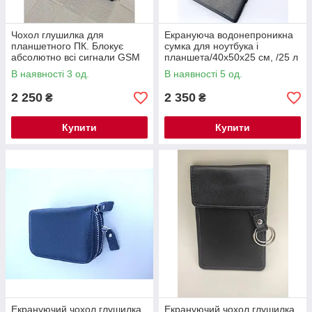
Чохол глушилка для
Екрануюча водонепроникна
планшетного ПК. Блокує
сумка для ноутбука і
абсолютно всі сигнали GSM
планшета/40x50x25 см, /25 л
GPS WI-FI Bluetooth 440мм х
В наявності 3 од.
В наявності 5 од.
280мм
2 250
2 350
₴
₴
Купити
Купити
Екрануючий чохол глушилка
Екрануючий чохол глушилка