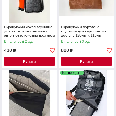
Екрануючий чохол глушилка
Екрануючий портмоне
для автоключей від угону
глушилка для карт і ключів
авто з безключовим доступом
доступу 120мм х 110мм
130мм х 80мм
В наявності 2 од.
В наявності 3 од.
410
800
₴
₴
Купити
Купити
Топ продажів