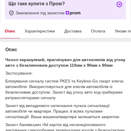
Що таке купити з Пром?
Замовлення під захистом
Опис
Характеристики
Доставка
Оплата
Умови п
Опис
Чохол екрануючий, пригнічувач для автоключів від угону
авто з безключовим доступом 110мм х 90мм х 60мм
Застосування:
Блокування сигналу систем PKES та Keyless-Go смарт ключа
автомобіля. Використовується для ключів автомобілів із
безключовим доступом. Захист від угону авто код-граберами
ретрансляторами сигналу
Захист від випадкового натискання пульта сигналізації
автомобіля чи квартири. Працює зі всіма пультами
сигналізацій. Ваша машина/квартира залишиться закритою.
Захист банківських rfid карток від несанкціонованого
зчитування саморобними терміналами коштів з безконтактних