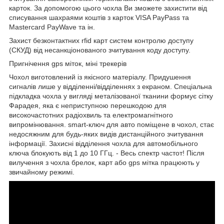
карток. За допомогою цього чохла Ви зможете захистити від
списування шахраями коштів з карток VISA PayPass та
Mastercard PayWave та ін.
Захист безконтактних rfid карт систем контролю доступу
(СКУД) від несанкціонованого зчитування коду доступу.
Пригнічення gps міток, міні трекерів
Чохол виготовлений із якісного матеріалу. Придушення
сигналів лише у відділенні/відділеннях з екраном. Спеціальна
підкладка чохла у вигляді металізованої тканини формує сітку
Фарадея, яка є неприступною перешкодою для
високочастотних радіохвиль та електромагнітного
випромінювання. smart-ключ для авто поміщене в чохол, стає
недосяжним для будь-яких видів дистанційного зчитування
інформації. Захисні відділення чохла для автомобільного
ключа блокують від 1 до 10 ГГц. - Весь спектр частот! Після
вилучення з чохла брелок, карт або gps мітка працюють у
звичайному режимі.