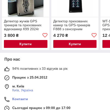
Детектор жучків GPS
Детектор прихованих
WT-1
трекерів та прихованих
камер та GPS-трекерів
GPS 
відеокамер К99 2024г
F888 з сенсорним
прих
дисплеєм 2.4", AI-
Bug 
3 800
4 270
12 
₴
₴
аналізом сигналів та
функцією Touch Alarm
Купити
Купити
Про нас
94% позитивних з 33 відгуків за рік
Працює з 25.04.2012
м. Київ
Київ, Україна
Контакти
Сьогодні працює з 09:00 до 17:00