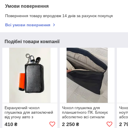
Умови повернення
Повернення товару впродовж 14 днів за рахунок покупця
Всі умови повернення
Подібні товари компанії
Екрануючий чохол
Чохол глушилка для
Чохо
глушилка для автоключей
планшетного ПК. Блокує
ноут
від угону авто з
абсолютно всі сигнали
абсо
безключовим доступом
GSM GPS WI-FI Bluetooth
GSM 
410
2 250
2 7
₴
₴
130мм х 80мм
440мм х 280мм
500