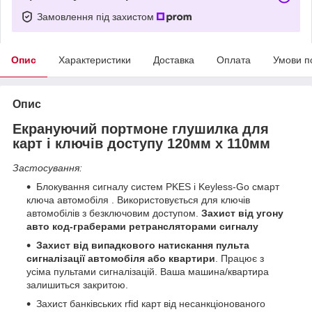
Замовлення під захистом
Опис
Характеристики
Доставка
Оплата
Умови п
Опис
Екрануючий портмоне глушилка для
карт і ключів доступу 120мм х 110мм
Застосування:
Блокування сигналу систем PKES і Keyless-Go смарт
ключа автомобіля . Використовується для ключів
автомобілів з безключовим доступом.
Захист від угону
авто код-граберами ретрансляторами сигналу
Захист від випадкового натискання пульта
сигналізації автомобіля або квартири
. Працює з
усіма пультами сигналізацій. Ваша машина/квартира
залишиться закритою.
Захист банківських rfid карт від несанкціонованого