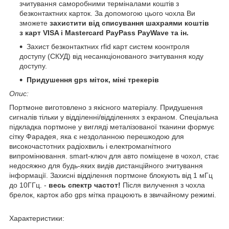
зчитування саморобними терміналами коштів з
безконтактних карток. За допомогою цього чохла Ви
зможете
захистити від списування шахраями
коштів
з
карт VISA і Mastercard PayPass PayWave та ін.
Захист безконтактних rfid карт систем коонтроля
доступу (СКУД) від несанкціонованого зчитування коду
доступу.
Придушення gps міток, міні трекерів
Опис:
Портмоне виготовлено з якісного матеріалу. Придушення
сигналів тільки у відділенні/відділеннях з екраном. Спеціальна
підкладка портмоне у вигляді металізованої тканини формує
сітку Фарадея, яка є нездоланною перешкодою для
високочастотних радіохвиль і електромагнітного
випромінювання. smart-ключ для авто поміщене в чохол, стає
недосяжно для будь-яких видів дистанційного зчитування
інформації. Захисні відділення портмоне блокують від 1 мГц
до 10ГГц. -
весь спектр частот!
Після вилучення з чохла
брелок, карток або gps мітка працюють в звичайному режимі.
Характеристики: