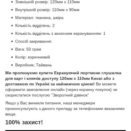
Зовнішній розмір: 120мм х 110мм
Внутрішній розмір: 110мм х 90мм
Матеріал: тканина, шкіра
Кількість відділень: 2
Кількість відділень з захисним екрануванням: 1
Спосіб закривання:
Вага: 50 грам
Колір: коричневий
Виробник; Тайвань
Ми пропонуємо купити Екрануючий портмоне глушилка
для карт і ключів доступу 120мм х 110мм Києві або з
доставкою по Україні за найнижчою ціною!
Ви можете
оформити замовлення онлайн (через корзину покупок) чи
скористатися послугою "Зворотний дзвінок"
Якщо у Вас виникли питання, наші менеджери
проконсультують з даного приладу за телефонами вказаними
вище.
100% захист!