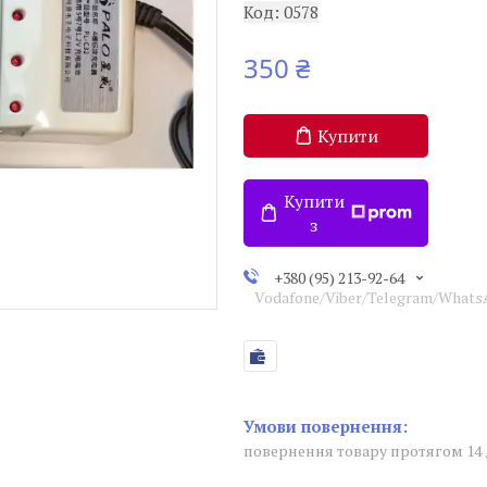
Код:
0578
350 ₴
Купити
Купити
з
+380 (95) 213-92-64
Vodafone/Viber/Telegram/What
повернення товару протягом 14