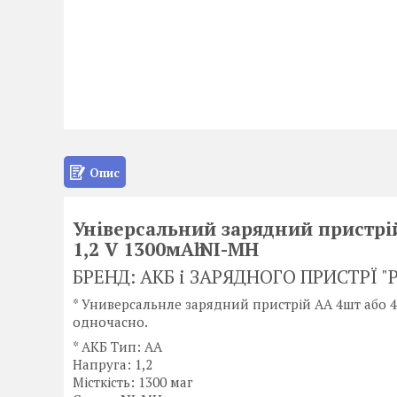
Опис
Універсальний зарядний пристрій
1,2 V 1300мАһ NI-MH
БРЕНД: АКБ і ЗАРЯДНОГО ПРИСТРЇ "P
* Универсальнле зарядний пристрій АА 4шт або 4
одночасно.
* АКБ Тип: АА
Напруга: 1,2
Місткість: 1300 маг