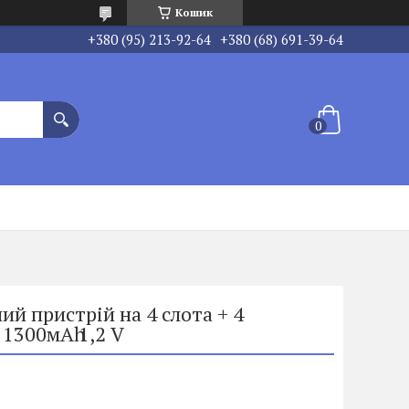
Кошик
+380 (95) 213-92-64
+380 (68) 691-39-64
ий пристрій на 4 слота + 4
1300мАһ 1,2 V