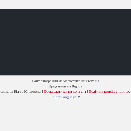
Сайт створений на маркетплейсі
Prom.ua
Продавець на Bigl.ua
Компанія Відео Юніверсал |
Поскаржитися на контент
|
Політика конфіденційнос
Select Language
▼