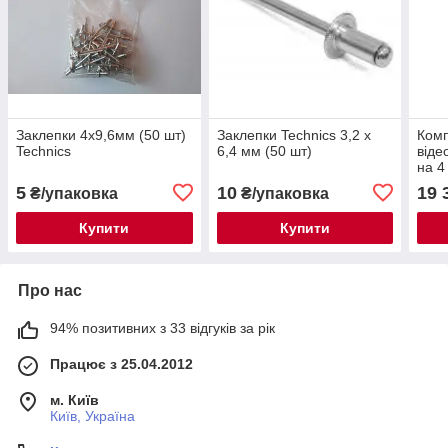
Заклепки 4х9,6мм (50 шт)
Заклепки Technics 3,2 x
Комп
Technics
6,4 мм (50 шт)
віде
на 4
нічн
5
10
19 
₴/упаковка
₴/упаковка
кабе
комп
Купити
Купити
Про нас
94% позитивних з 33 відгуків за рік
Працює з 25.04.2012
м. Київ
Київ, Україна