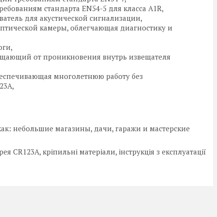
ебованиям стандарта EN54-5 для класса A1R,
атель для акустической сигнализации,
оптической камеры, облегчающая диагностику и
оги,
щающий от проникновения внутрь извещателя
беспечивающая многолетнюю работу без
23A,
как: небольшие магазины, дачи, гаражи и мастерские
ея CR123A, кріпильні матеріали, інструкція з експлуатації