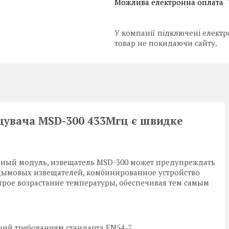
У компанії підключені електр
товар не покидаючи сайту.
щувача MSD-300 433Мгц є швидке
нный модуль, извещатель MSD-300 может предупреждать
х дымовых извещателей, комбинированное устройство
трое возрастание температуры, обеспечивая тем самым
ий требованиям стандарта EN54-7,