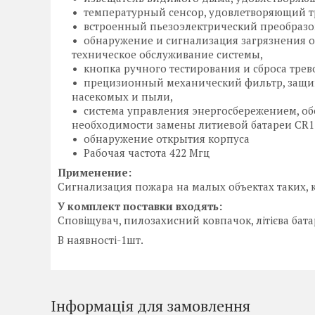
температурный сенсор, удовлетворяющий тр
встроенный пьезоэлектрический преобразов
обнаружение и сигнализация загрязнения 
техническое обслуживание системы,
кнопка ручного тестирования и сброса трев
прецизионный механический фильтр, защи
насекомых и пыли,
система управления энергосбережением, о
необходимости замены литиевой батареи CR1
обнаружение открытия корпуса
Рабочая частота 422 Мгц
Применение:
Сигнализация пожара на малых объектах таких, 
У комплект поставки входять:
Сповіщувач, пилозахисний ковпачок, літієва батар
В наявності-1шт.
Інформація для замовлення