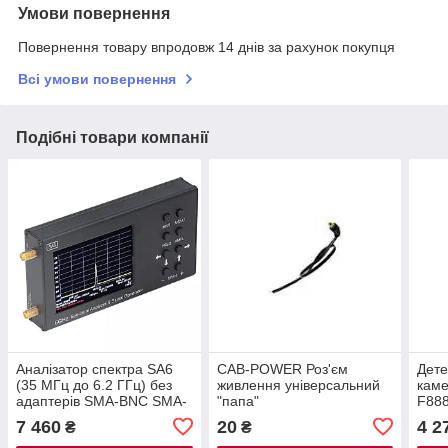
Умови повернення
Повернення товару впродовж 14 днів за рахунок покупця
Всі умови повернення
Подібні товари компанії
Аналізатор спектра SA6
CAB-POWER Роз'єм
Дете
(35 МГц до 6.2 ГГц) без
живлення універсальний
каме
адаптерів SMA-BNC SMA-
"папа"
F888
UHF
дисп
7 460
20
4 2
₴
₴
анал