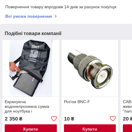
Повернення товару впродовж 14 днів за рахунок покупця
Всі умови повернення
Подібні товари компанії
Екрануюча
Роз'єм BNC-F
CAB
водонепроникна сумка
живл
для ноутбука і
"пап
планшета/40x50x25 см,
2 350
10
20
₴
₴
/25 л
Купити
Купити