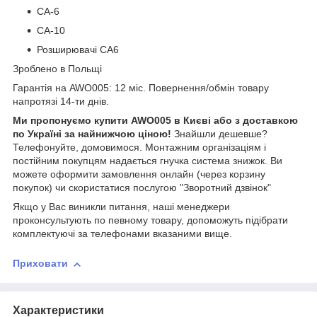
CA-6
CA-10
Розширювачі CA6
Зроблено в Польщі
Гарантія на AWO005: 12 міс. Повернення/обмін товару
напротязі 14-ти днів.
Ми пропонуємо купити AWO005 в Києві або з доставкою
по Україні за найнижчою ціною!
Знайшли дешевше?
Телефонуйте, домовимося. Монтажним організаціям і
постійним покупцям надається гнучка система знижок. Ви
можете оформити замовлення онлайн (через корзину
покупок) чи скористатися послугою "Зворотний дзвінок"
Якщо у Вас виникли питання, наші менеджери
проконсультують по певному товару, допоможуть підібрати
комплектуючі за телефонами вказаними вище.
Приховати
Характеристики