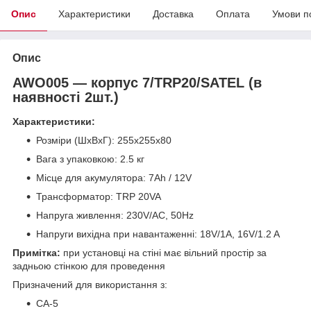
Опис
Характеристики
Доставка
Оплата
Умови п
Опис
AWO005 ― корпус 7/TRP20/SATEL (в
наявності 2шт.)
Характеристики:
Розміри (ШхВхГ): 255x255x80
Вага з упаковкою: 2.5 кг
Місце для акумулятора: 7Ah / 12V
Трансформатор: TRP 20VA
Напруга живлення: 230V/AC, 50Hz
Напруги вихідна при навантаженні: 18V/1A, 16V/1.2 A
Примітка:
при установці на стіні має вільний простір за
задньою стінкою для проведення
Призначений для використання з:
CA-5