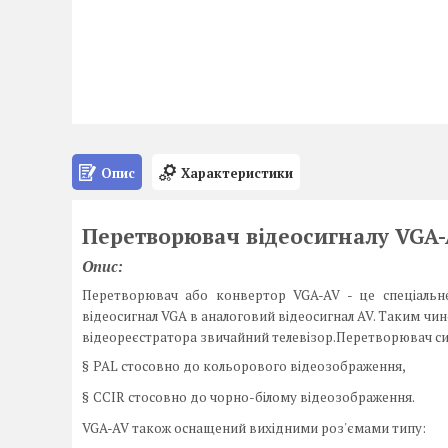
Опис
Характеристики
Перетворювач відеосигналу VGA-
Опис:
Перетворювач або
конвертор
VGA-AV - це спеціаль
відеосигнал VGA в аналоговий відеосигнал AV. Таким ч
відеореєстратора
звичайний телевізор.Перетворювач си
§
PAL стосовно до кольорового відеозображення,
§
CCIR стосовно до чорно-білому відеозображення.
VGA-AV також оснащений вихідними роз'ємами типу: