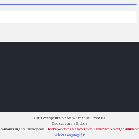
Сайт створений на маркетплейсі
Prom.ua
Продавець на Bigl.ua
Компанія Відео Юніверсал |
Поскаржитися на контент
|
Політика конфіденційнос
Select Language
▼