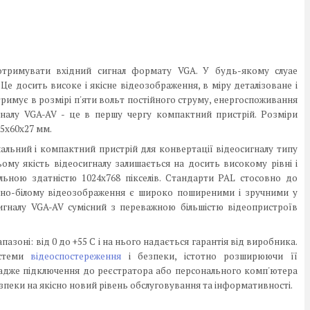
отримувати вхідний сигнал формату VGA. У будь-якому слуае
Це досить високе і якісне відеозображення, в міру деталізоване і
римує в розмірі п'яти вольт постійного струму, енергоспоживання
налу VGA-AV - це в першу чергу компактний пристрій. Розміри
5х60х27 мм.
альний і компактний пристрій для конвертації відеосигналу типу
ому якість відеосигналу залишається на досить високому рівні і
ьною здатністю 1024х768 пікселів. Стандарти PAL стосовно до
рно-білому відеозображення є широко поширеними і зручними у
игналу VGA-AV сумісний з переважною більшістю відеопристроїв
оні: від 0 до +55 С і на нього надається гарантія від виробника.
истеми
відеоспостереження
і безпеки, істотно розширюючи її
 адже підключення до реєстратора або персонального комп'ютера
зпеки на якісно новий рівень обслуговування та інформативності.