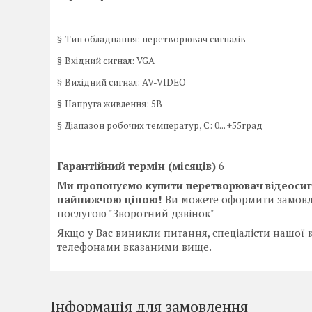
§
Тип обладнання: перетворювач сигналів
§
Вхідний сигнал: VGA
§
Вихідний сигнал: AV-VIDEO
§
Напруга живлення: 5В
§
Діапазон робочих температур, С: 0... +55град
Гарантійний термін (місяців)
6
Ми пропонуємо купити перетворювач відеосигн
найнижчою ціною!
Ви можете оформити замовл
послугою "Зворотний дзвінок"
Якщо у Вас виникли питання, спеціалісти нашої 
телефонами вказаними вище.
Інформація для замовлення