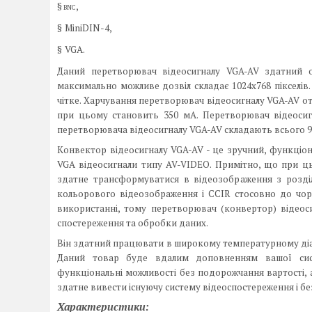
§
,
BNC
§
MiniDIN-4,
§
VGA.
Даний перетворювач відеосигналу VGA-AV здатний 
максимально можливе дозвіл складає 1024х768 пікселів. 
чітке. Харчування перетворювач відеосигналу VGA-AV от
при цьому становить 350 мА. Перетворювач відеосиг
перетворювача відеосигналу VGA-AV складають всього 9
Конвектор відеосигналу VGA-AV - це зручний, функціон
VGA відеосигнали типу AV-VIDEO. Примітно, що при ць
здатне трансформуватися в відеозображення з розділ
кольорового відеозображення і CCIR стосовно до чо
використанні, тому перетворювач (конвертор) відеос
спостереження та обробки даних.
Він здатний працювати в широкому температурному діапаз
Даний товар буде вдалим доповненням вашої с
функціональні можливості без подорожчання вартості,
здатне вивести існуючу систему відеоспостереження і бе
Характеристики: