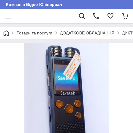
Компанія Відео Юніверсал
Товари та послуги
ДОДАТКОВЕ ОБЛАДНАННЯ
ДИК