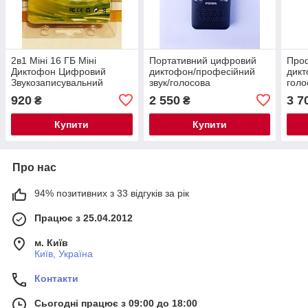
2в1 Міні 16 ГБ Міні
Портативний цифровий
Про
Диктофон Цифровий
диктофон/професійний
дикт
Звукозаписувальний
звук/голосова
голо
Апарат USB Флеш-
активація/16GB
100 
920
2 550
3 7
₴
₴
накопичувач
зовн
RED
Купити
Купити
Про нас
94% позитивних з 33 відгуків за рік
Працює з 25.04.2012
м. Київ
Київ, Україна
Контакти
Сьогодні працює з 09:00 до 18:00