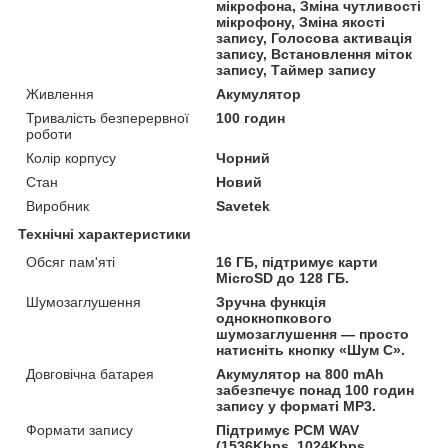
мікрофона, Зміна чутливості
мікрофону, Зміна якості
запису, Голосова активація
запису, Встановлення міток
запису, Таймер запису
Живлення
Акумулятор
Тривалість безперервної
100 годин
роботи
Колір корпусу
Чорний
Стан
Новий
Виробник
Savetek
Технічні характеристики
Обсяг пам'яті
16 ГБ, підтримує карти
MicroSD до 128 ГБ.
Шумозаглушення
Зручна функція
однокнопкового
шумозаглушення — просто
натисніть кнопку «Шум C».
Довговічна батарея
Акумулятор на 800 mAh
забезпечує понад 100 годин
запису у форматі MP3.
Формати запису
Підтримує PCM WAV
(1536Kbps, 1024Kbps,