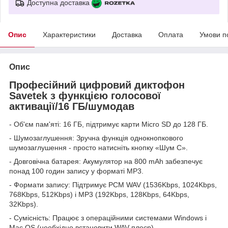
Доступна доставка
Опис
Характеристики
Доставка
Оплата
Умови п
Опис
Професійний цифровий диктофон
Savetek з функцією голосової
активації/16 ГБ/шумодав
- Об'єм пам'яті: 16 ГБ, підтримує карти Micro SD до 128 ГБ.
- Шумозаглушення: Зручна функція однокнопкового
шумозаглушення - просто натисніть кнопку «Шум C».
- Довговічна батарея: Акумулятор на 800 mAh забезпечує
понад 100 годин запису у форматі MP3.
- Формати запису: Підтримує PCM WAV (1536Kbps, 1024Kbps,
768Kbps, 512Kbps) і MP3 (192Kbps, 128Kbps, 64Kbps,
32Kbps).
- Сумісність: Працює з операційними системами Windows і
Mac OS (необхідно встановити WAV плеєр).