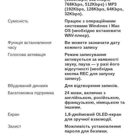
768Kbps, 512Kbps) і MP3
(192Kbps, 128Kbps, 64Kbps,
32Kbps).
Сумісність
Працює з операційними
системами Windows і Mac
OS (необхідно встановити
WAV-плеєр).
Функція встановлення
Ви можете зазначати дату
часу
кожного запису
Голосова активація
Режим записування
активується за наявності
звуку, пауза — у разі його
відсутності (необхідна
кнопка REC для запуску
запису).
Вбудований динамік
Для відтворення записів.
Багатомовна підтримка
24 мови, включно з
англійською, російською,
французькою, німецькою та
іншими.
Екран
1,8-дюймовий OLED-екран
для зручної взаємодії.
Захист
Можливість установлення
пароля для безпеки.