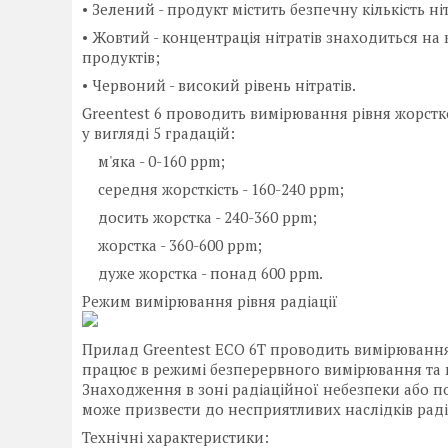
• Зелений - продукт містить безпечну кількість ніт
• Жовтий - концентрація нітратів знаходиться на
продуктів;
• Червоний - високий рівень нітратів.
Greentest 6 проводить вимірювання рівня жорстк
у вигляді 5 градацій:
м'яка - 0-160 ppm;
середня жорсткість - 160-240 ppm;
досить жорстка - 240-360 ppm;
жорстка - 360-600 ppm;
дуже жорстка - понад 600 ppm.
Режим вимірювання рівня радіації
Прилад Greentest ECO 6T проводить вимірювання
працює в режимі безперервного вимірювання та 
Знаходження в зоні радіаційної небезпеки або 
може призвести до несприятливих наслідків рад
Технічні характеристики: