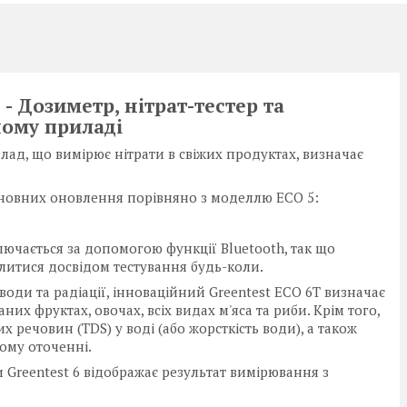
- Дозиметр, нітрат-тестер та
ному приладі
лад, що вимірює нітрати в свіжих продуктах, визначає
основних оновлення порівняно з моделлю ECO 5:
ключається за допомогою функції Bluetooth, так що
литися досвідом тестування будь-коли.
води та радіації, інноваційний Greentest ECO 6T визначає
их фруктах, овочах, всіх видах м'яса та риби. Крім того,
 речовин (TDS) у воді (або жорсткість води), а також
ому оточенні.
 Greentest 6 відображає результат вимірювання з