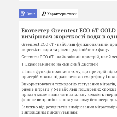
Опис
Характеристики
Екотестер Greentest ECO 6T GOLD 
вимірювач жорсткості води в од
GreenTest ECO 6T - найбільш функціональний при
жорсткість води та рівень радіаційного фону.
Greentest ECO 6T - найновіший пристрій, має 2 
1. Екран замінено на ємнісний дисплей
2. Інша функція полягає в тому, що пристрій під
пристрій можна підключити до смартфону і поді
Використовуючи технологію тестування нітратів, 
рівень нітратів у 64 найбільш поширених споживан
прилад може визначати загальну кількість твердих
фонове випромінювання у вашому безпосереднь
Залежно від результатів вимірювання нітратоміри
відповідним підсвічуванням: