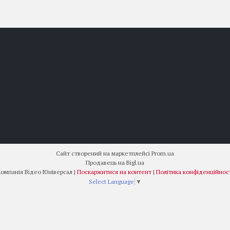
Сайт створений на маркетплейсі
Prom.ua
Продавець на Bigl.ua
Компанія Відео Юніверсал |
Поскаржитися на контент
|
Політика конфіденційнос
Select Language
▼