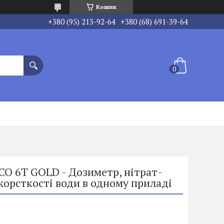
Кошик
+380 (95) 213-92-64
+380 (68) 691-39-64
ECO 6T GOLD - Дозиметр, нітрат-
жорсткості води в одному приладі