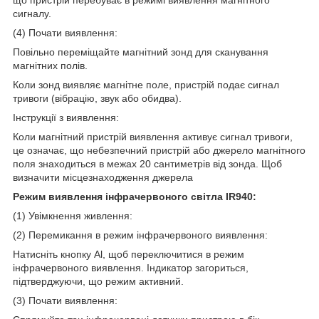
що пристрій перебуває в режимі виявлення магнітного
сигналу.
(4) Почати виявлення:
Повільно переміщайте магнітний зонд для сканування
магнітних полів.
Коли зонд виявляє магнітне поле, пристрій подає сигнал
тривоги (вібрацію, звук або обидва).
Інструкції з виявлення:
Коли магнітний пристрій виявлення активує сигнал тривоги,
це означає, що небезпечний пристрій або джерело магнітного
поля знаходиться в межах 20 сантиметрів від зонда. Щоб
визначити місцезнаходження джерела
Режим виявлення інфрачервоного світла IR940:
(1) Увімкнення живлення:
(2) Перемикання в режим інфрачервоного виявлення:
Натисніть кнопку Al, щоб переключитися в режим
інфрачервоного виявлення. Індикатор загориться,
підтверджуючи, що режим активний.
(3) Почати виявлення: