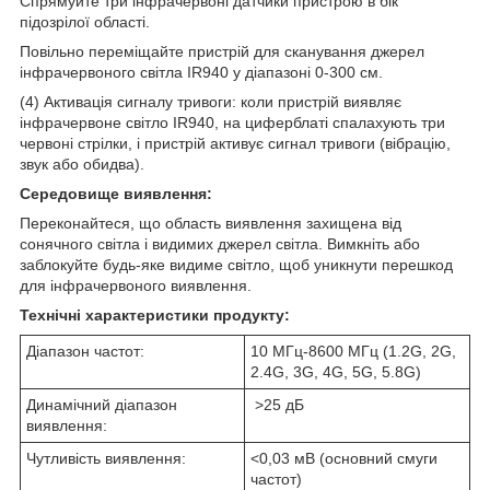
Спрямуйте три інфрачервоні датчики пристрою в бік
підозрілої області.
Повільно переміщайте пристрій для сканування джерел
інфрачервоного світла IR940 у діапазоні 0-300 см.
(4) Активація сигналу тривоги: коли пристрій виявляє
інфрачервоне світло IR940, на циферблаті спалахують три
червоні стрілки, і пристрій активує сигнал тривоги (вібрацію,
звук або обидва).
Середовище виявлення:
Переконайтеся, що область виявлення захищена від
сонячного світла і видимих джерел світла. Вимкніть або
заблокуйте будь-яке видиме світло, щоб уникнути перешкод
для інфрачервоного виявлення.
Технічні характеристики продукту:
Діапазон частот:
10 МГц-8600 МГц (1.2G, 2G,
2.4G, 3G, 4G, 5G, 5.8G)
Динамічний діапазон
>25 дБ
виявлення:
Чутливість виявлення:
<0,03 мВ (основний смуги
частот)