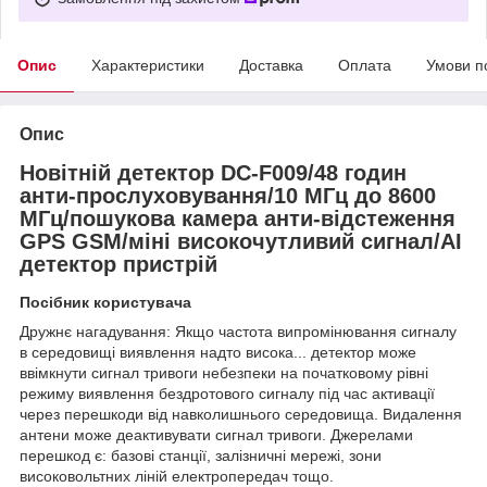
Опис
Характеристики
Доставка
Оплата
Умови п
Опис
Новітній детектор DC-F009/48 годин
анти-прослуховування/10 МГц до 8600
МГц/пошукова камера анти-відстеження
GPS GSM/міні високочутливий сигнал/AI
детектор пристрій
Посібник користувача
Дружнє нагадування: Якщо частота випромінювання сигналу
в середовищі виявлення надто висока... детектор може
ввімкнути сигнал тривоги небезпеки на початковому рівні
режиму виявлення бездротового сигналу під час активації
через перешкоди від навколишнього середовища. Видалення
антени може деактивувати сигнал тривоги. Джерелами
перешкод є: базові станції, залізничні мережі, зони
високовольтних ліній електропередач тощо.