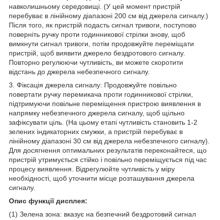
навколишньому середовищі. (У цей момент пристрій
перебуває в лінійному діапазоні 200 см від джерела сигналу.)
Після того, як пристрій подасть сигнал тривоги, поступово
поверніть ручку проти годинникової стрілки знову, щоб
вимкнути сигнал тривоги, потім продовжуйте переміщати
пристрій, щоб виявити джерело бездротового сигналу.
Повторно регулюючи чутливість, ви можете скоротити
відстань до джерела небезпечного сигналу.
3. Фіксація джерела сигналу: Продовжуйте повільно
повертати ручку перемикача проти годинникової стрілки,
підтримуючи повільне переміщення пристрою виявлення в
напрямку небезпечного джерела сигналу, щоб щільно
зафіксувати ціль. (На цьому етапі чутливість становить 1-2
зелених індикаторних смужки, а пристрій перебуває в
лінійному діапазоні 30 см від джерела небезпечного сигналу).
Для досягнення оптимальних результатів переконайтеся, що
пристрій утримується стійко і повільно переміщується під час
процесу виявлення. Відрегулюйте чутливість у міру
необхідності, щоб уточнити місце розташування джерела
сигналу.
Опис функції дисплея:
(1) Зелена зона: вказує на безпечний бездротовий сигнал