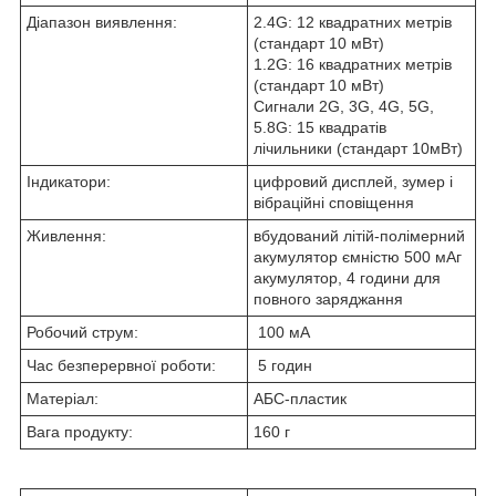
Діапазон виявлення:
2.4G: 12 квадратних метрів
(стандарт 10 мВт)
1.2G: 16 квадратних метрів
(стандарт 10 мВт)
Сигнали 2G, 3G, 4G, 5G,
5.8G: 15 квадратів
лічильники (стандарт 10мВт)
Індикатори:
цифровий дисплей, зумер і
вібраційні сповіщення
Живлення:
вбудований літій-полімерний
акумулятор ємністю 500 мАг
акумулятор, 4 години для
повного заряджання
Робочий струм:
100 мА
Час безперервної роботи:
5 годин
Матеріал:
АБС-пластик
Вага продукту:
160 г