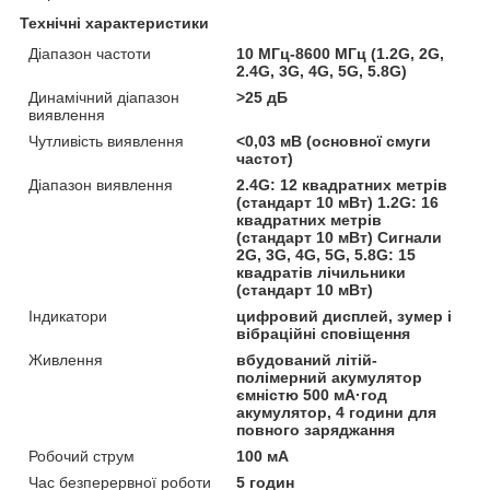
Технічні характеристики
Діапазон частоти
10 МГц-8600 МГц (1.2G, 2G,
2.4G, 3G, 4G, 5G, 5.8G)
Динамічний діапазон
>25 дБ
виявлення
Чутливість виявлення
<0,03 мВ (основної смуги
частот)
Діапазон виявлення
2.4G: 12 квадратних метрів
(стандарт 10 мВт) 1.2G: 16
квадратних метрів
(стандарт 10 мВт) Сигнали
2G, 3G, 4G, 5G, 5.8G: 15
квадратів лічильники
(стандарт 10 мВт)
Індикатори
цифровий дисплей, зумер і
вібраційні сповіщення
Живлення
вбудований літій-
полімерний акумулятор
ємністю 500 мА·год
акумулятор, 4 години для
повного заряджання
Робочий струм
100 мА
Час безперервної роботи
5 годин