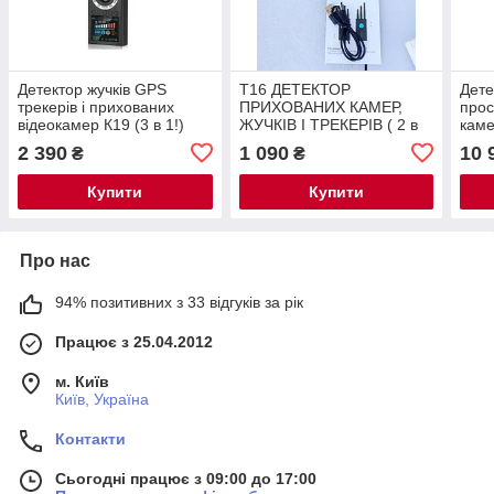
Детектор жучків GPS
Т16 ДЕТЕКТОР
Дете
трекерів і прихованих
ПРИХОВАНИХ КАМЕР,
прос
відеокамер К19 (3 в 1!)
ЖУЧКІВ І ТРЕКЕРІВ ( 2 в
каме
2022г
1! )
маяч
2 390
1 090
10 
₴
₴
Купити
Купити
Про нас
94% позитивних з 33 відгуків за рік
Працює з 25.04.2012
м. Київ
Київ, Україна
Контакти
Сьогодні працює з 09:00 до 17:00