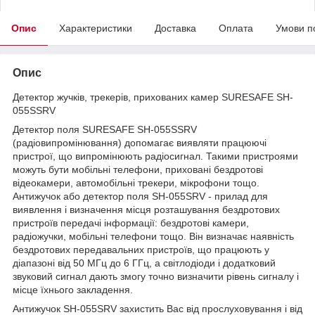
Опис
Характеристики
Доставка
Оплата
Умови п
Опис
Детектор жучків, трекерів, прихованих камер SURESAFE SH-
055SSRV
Детектор поля SURESAFE SH-055SSRV
(радіовипромінювання) допомагає виявляти працюючі
пристрої, що випромінюють радіосигнал. Такими пристроями
можуть бути мобільні телефони, приховані бездротові
відеокамери, автомобільні трекери, мікрофони тощо.
Антижучок або детектор поля SH-055SRV - прилад для
виявлення і визначення місця розташування бездротових
пристроїв передачі інформації: бездротові камери,
радіожучки, мобільні телефони тощо. Він визначає наявність
бездротових передавальних пристроїв, що працюють у
діапазоні від 50 МГц до 6 ГГц, а світлодіоди і додатковий
звуковий сигнал дають змогу точно визначити рівень сигналу і
місце їхнього закладення.
Антижучок SH-055SRV захистить Вас від прослуховування і від