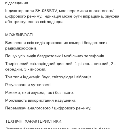
підглядання.
Індикатор поля SH-055SRV, має перемикач аналогового/
цифрового режиму. Індикація може бути вібраційна, звукова
або триступенева світлодіодна.
МОЖЛИВОСТІ:
Виявлення всіх видів прихованих камер і бездротових
радіомікрофонів.
Пошук усіх видів бездротових і мобільних телефонів.
Трирівневий світлодіодний дисплей: 1 рівень - низький, 2 -
середній, 3 - високий.
Три типи індикації: Звук, світлодіоди і вібрація.
Регулювання чутливості.
Режими, як зі звуком, так і без нього.
Можливість використання навушника.
Перемикач аналогового / цифрового режиму.
ТЕХНІЧНІ ХАРАКТЕРИСТИКИ:
Детектор бездротових передавальних пристроїв, безпр.