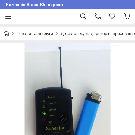
Компанія Відео Юніверсал
Товари та послуги
Детектор жучків, трекерів, прихов