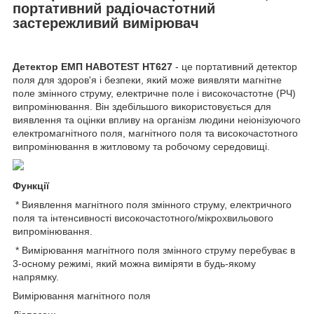
портативний радіочастотний
застережливий вимірювач
Детектор ЕМП HABOTEST HT627
- це портативний детектор
поля для здоров'я і безпеки, який може виявляти магнітне
поле змінного струму, електричне поле і високочастотне (РЧ)
випромінювання. Він здебільшого використовується для
виявлення та оцінки впливу на організм людини неіонізуючого
електромагнітного поля, магнітного поля та високочастотного
випромінювання в житловому та робочому середовищі.
Функції
* Виявлення магнітного поля змінного струму, електричного
поля та інтенсивності високочастотного/мікрохвильового
випромінювання.
* Вимірювання магнітного поля змінного струму перебуває в
3-осному режимі, який можна виміряти в будь-якому
напрямку.
Вимірювання магнітного поля