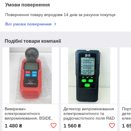
Умови повернення
Повернення товару впродовж 14 днів за рахунок покупця
Всі умови повернення
Подібні товари компанії
Вимірювач
Детектор випромінювання
Пор
електромагнітного
електромагнітного та
дете
випромінювання, BSIDE,
радіочастотного поля R&D
елек
K7, Pro, Electromagnetic
RD630
випр
1 480
1 560
1 6
₴
₴
Detector, EMF Me
елек