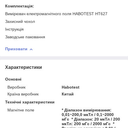
Комплектація:
Вимірювач електромагнітного поля HABOTEST HT627
Захисний чохол
Інструкція
Заводське паковання
Приховати
Характеристики
Основні
Виробник
Habotest
Країна виробник
Китай
Технічні характеристики
Магнітне поле
* Діапазон вимірювання:
0,01~200,0 мкТл / 0,1~2000
мГс * Діапазон: 20 мкТл / 200
мкТл: 200 мГс / 2000 мГс *