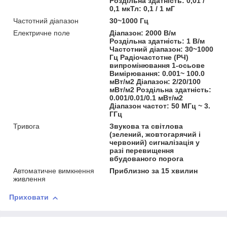
Роздільна здатність: 0,01 /
0,1 мкТл: 0,1 / 1 мГ
Частотний діапазон
30~1000 Гц
Електричне поле
Діапазон: 2000 В/м
Роздільна здатність: 1 В/м
Частотний діапазон: 30~1000
Гц Радіочастотне (РЧ)
випромінювання 1-осьове
Вимірювання: 0.001~ 100.0
мВт/м2 Діапазон: 2/20/100
мВт/м2 Роздільна здатність:
0.001/0.01/0.1 мВт/м2
Діапазон частот: 50 МГц ~ 3.
ГГц
Тривога
Звукова та світлова
(зелений, жовтогарячий і
червоний) сигналізація у
разі перевищення
вбудованого порога
Автоматичне вимкнення
Приблизно за 15 хвилин
живлення
Приховати