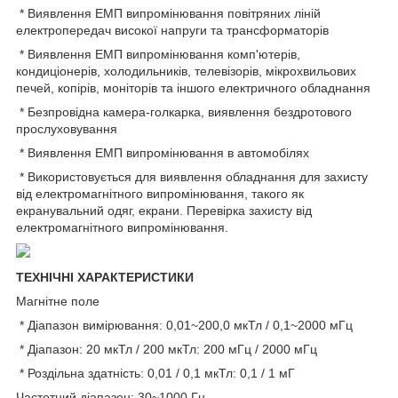
* Виявлення ЕМП випромінювання повітряних ліній
електропередач високої напруги та трансформаторів
* Виявлення ЕМП випромінювання комп'ютерів,
кондиціонерів, холодильників, телевізорів, мікрохвильових
печей, копірів, моніторів та іншого електричного обладнання
* Безпровідна камера-голкарка, виявлення бездротового
прослуховування
* Виявлення ЕМП випромінювання в автомобілях
* Використовується для виявлення обладнання для захисту
від електромагнітного випромінювання, такого як
екранувальний одяг, екрани. Перевірка захисту від
електромагнітного випромінювання.
ТЕХНІЧНІ ХАРАКТЕРИСТИКИ
Магнітне поле
* Діапазон вимірювання: 0,01~200,0 мкТл / 0,1~2000 мГц
* Діапазон: 20 мкТл / 200 мкТл: 200 мГц / 2000 мГц
* Роздільна здатність: 0,01 / 0,1 мкТл: 0,1 / 1 мГ
Частотний діапазон: 30~1000 Гц