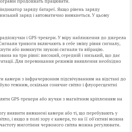
програми продовжать працювати.
індикатор заряду батареї. Якщо рівень заряду
низький заряд і автоматично вимкнеться. У цьому
радіожучки і GPS-трекери. У міру наближення до джерела
Сигнали тривоги включають в себе зміну рівня сигналу,
кнути або вимкнути звукові сигнали та вібрацію.
ана на три рівні: високий, середній і низький, що дає
уатації. Для перемикання режимів виявлення необхідно
и камери з інфрачервоним підсвічуванням на відстані до
було темним, оскільки сонячне світло і флуоресцентні
ляти GPS-трекери або жучки з магнітним кріпленням на
огу виявити вимкнені камери або ті, що перебувають у
о, і якщо в полі зору є камера, то на її об'єктиві можна
і частоту миготіння червоного світла можна регулювати.