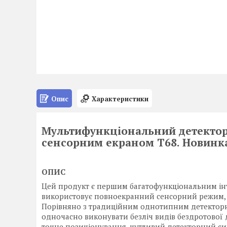
Опис
Характеристики
Мультифункціональний детектор 
сенсорним екраном T68. Новинка
ОПИС
Цей продукт є першим багатофункціональним ін
використовує повноекранний сенсорний режим, ін
Порівняно з традиційним однотипним детектор
одночасно виконувати безліч видів бездротової 
точне позиціонування, чутливий детекторний си