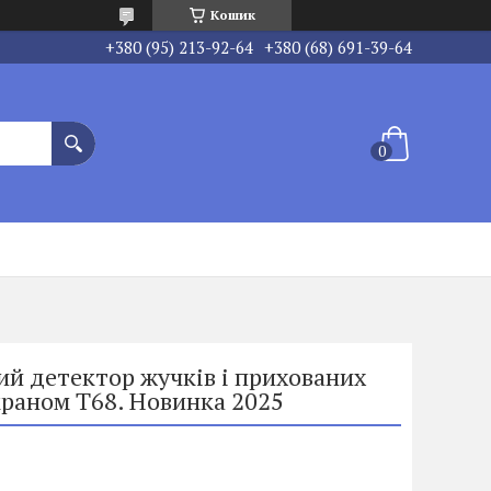
Кошик
+380 (95) 213-92-64
+380 (68) 691-39-64
й детектор жучків і прихованих
краном T68. Новинка 2025