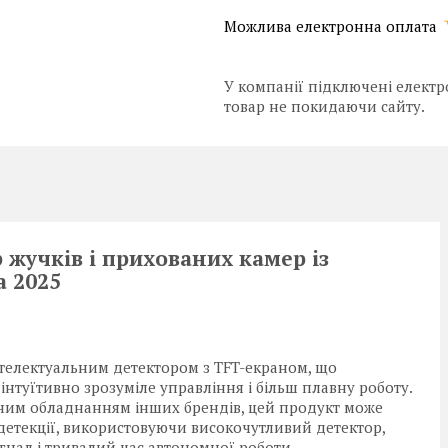
У компанії підключені електр
товар не покидаючи сайту.
жучків і прихованих камер із
 2025
телектуальним детектором з TFT-екраном, що
туїтивно зрозуміле управління і більш плавну роботу.
ним обладнанням інших брендів, цей продукт може
детекції, використовуючи високочутливий детектор,
гнал і тривалий час автономної роботи.