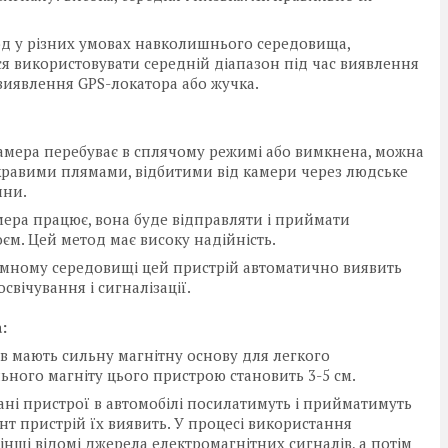
од у різних умовах навколишнього середовища,
я використовувати середній діапазон під час виявлення
 виявлення GPS-локатора або жучка.
мера перебуває в сплячому режимі або вимкнена, можна
кравими плямами, відбитими від камери через людське
ини.
ера працює, вона буде відправляти і приймати
оєм. Цей метод має високу надійність.
темному середовищі цей пристрій автоматично виявить
вічування і сигналізації.
:
ів мають сильну магнітну основу для легкого
ьного магніту цього пристрою становить 3-5 см.
ані пристрої в автомобілі посилатимуть і прийматимуть
ент пристрій їх виявить. У процесі використання
нші відомі джерела електромагнітних сигналів, а потім