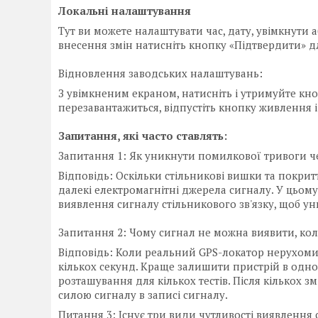
Локальні налаштування
Тут ви можете налаштувати час, дату, увімкнути 
внесення змін натисніть кнопку «Підтвердити» 
Відновлення заводських налаштувань:
З увімкненим екраном, натисніть і утримуйте кн
перезавантажиться, відпустіть кнопку живлення 
Запитання, які часто ставлять:
Запитання 1: Як уникнути помилкової тривоги че
Відповідь: Оскільки стільникові вишки та покриття
далекі електромагнітні джерела сигналу. У цьом
виявлення сигналу стільникового зв'язку, щоб 
Запитання 2: Чому сигнал не можна виявити, кол
Відповідь: Коли реальний GPS-локатор нерухоми
кількох секунд. Краще залишити пристрій в одно
розташування для кількох тестів. Після кількох 
силою сигналу в записі сигналу.
Питання 3: Існує три види чутливості виявлення с