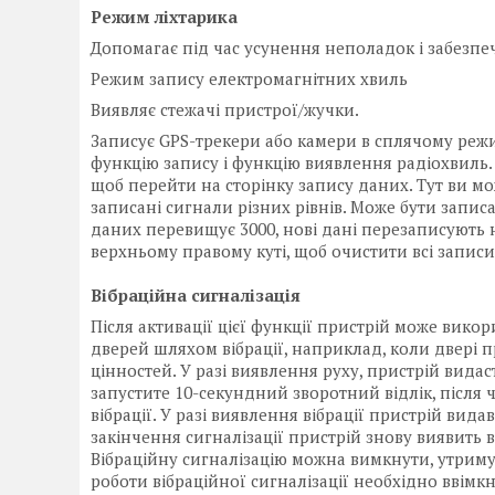
Режим ліхтарика
Допомагає під час усунення неполадок і забезпеч
Режим запису електромагнітних хвиль
Виявляє стежачі пристрої/жучки.
Записує GPS-трекери або камери в сплячому режим
функцію запису і функцію виявлення радіохвиль. 
щоб перейти на сторінку запису даних. Тут ви мо
записані сигнали різних рівнів. Може бути запис
даних перевищує 3000, нові дані перезаписують 
верхньому правому куті, щоб очистити всі записи
Вібраційна сигналізація
Після активації цієї функції пристрій може вик
дверей шляхом вібрації, наприклад, коли двері 
цінностей. У разі виявлення руху, пристрій вида
запустите 10-секундний зворотний відлік, після
вібрації. У разі виявлення вібрації пристрій вид
закінчення сигналізації пристрій знову виявить 
Вібраційну сигналізацію можна вимкнути, утриму
роботи вібраційної сигналізації необхідно ввімк