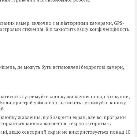
ваних камер, включно з мініатюрними камерами, GPS-
строями стеження. Він захистить вашу конфіденційність
іщень, де можуть бути встановлені бездротові камери,
натисніть і утримуйте кнопку живлення понад 3 секунди,
 Коли пристрій увімкнено, натисніть і утримуйте кнопку
ій.
ь кнопку живлення, щоб закрити екран, але всі програми
торкніться кнопки живлення, і екран загориться.
тані, якщо сенсорний екран не використовується понад 10