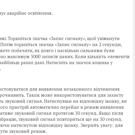
ує аварійне освітлення.
і. Торкніться значка «Запис сигналу», щоб увімкнути
Потім торкніться значка «Запис сигналу» на 2 секунди,
жете побачити, як довго і наскільки сильними були
ано максимум 3000 записів даних. Коли кількість елементів
найбільш ранні дані. Натисніть на значок кошика у
.
ористовуватися для виявлення незаконного відчинення
прочиняють. Також може використовуватися для захисту
сть звуковий сигнал. Натиснувши на відповідну іконку, ви
 чого пристрій автоматично перейде в режим виявлення
аватиме звуковий сигнал протягом 30 секунд. Якщо після
вібрацію, звуковий сигнал повториться ще на 30 секунд.
ючи натиснутою відповідну іконку. Зверніть увагу: для
нути звуковий режим.