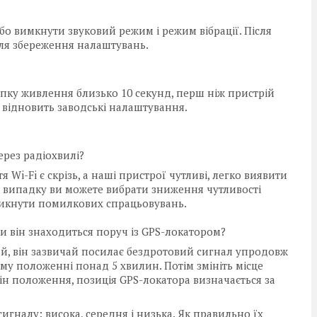
або вимкнути звуковий режим і режим вібрації. Після
для збереження налаштувань.
опку живлення близько 10 секунд, перш ніж пристрій
і відновить заводські налаштування.
рез радіохвилі?
 Wi-Fi є скрізь, а наші пристрої чутливі, легко виявити
у випадку ви можете вибрати зниження чутливості
уникнути помилкових спрацьовувань.
и він знаходиться поруч із GPS-локатором?
й, він зазвичай посилає бездротовий сигнал упродовж
му положенні понад 5 хвилин. Потім змініть місце
змін положення, позиція GPS-локатора визначається за
игналу: висока, середня і низька. Як правильно їх