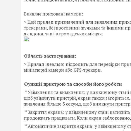
Виявляє приховані камери:
> Цей прилад призначений для виявлення прихо
трекерами, бездротовими жучками та іншими при
як вдома, так і в громадських місцях.
Область застосування:
> Прилад ідеально підходить для перевірки прим
мініатюрні камери або GPS-трекери.
Функції пристрою та способи його роботи
* Увімкнення та вимкнення: у вимкненому стані 
щоб увімкнути пристрій, екран також загориться.
живлення більше 3 секунд, щоб вимкнути пристр
* Закриття екрана: у ввімкненому стані натисніт
продовжать працювати. Коли екран заблоковано, 
* Автоматичне закриття екрана: у ввімкненому с