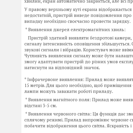
хвилин, екран автоматично закриється, але всі 
У правому верхньому куті екрана відображається 
недостатній, пристрій виведе повідомлення про 
випадку необхідно своєчасно провести зарядку.
* Виявлення джерел електромагнітних хвиль:
Пристрій здатний виявляти бездротові камери, 
сигналу інтенсивність оповіщення збільшується. 
звукові сигнали і вібрацію. Користувач може ввім
Чутливість виявлення сигналу може бути налаштов
змогу адаптувати пристрій до різних умов експл
натиснути на відповідний значок.
* Інфрачервоне виявлення: Прилад може виявлят
15 метрів. Для цього необхідно, щоб приміщення 
лампи можуть заважати роботі приладу.
* Виявлення магнітного поля: Прилад може вияв
відстані 3-5 см.
* Виявлення червоного світла: Ця функція дає зм
сплячому режимі. Прилад випромінює червоне світл
побачити відображення цього світла. Яскравість 