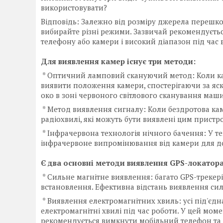
використовувати?
Відповідь: Залежно від розміру джерела перешк
вибирайте різні режими. Зазвичай рекомендуєтьс
телефону або камери і високий діапазон під час
Для виявлення камер існує три методи:
* Оптичний ламповий скануючий метод: Коли ка
виявити положення камери, спостерігаючи за яс
око в зоні червоного світлового сканування маш
* Метод виявлення сигналу: Коли бездротова кам
радіохвилі, які можуть бути виявлені цим пристр
* Інфрачервона технологія нічного бачення: У 
інфрачервоне випромінювання від камери для дос
Є два основні методи виявлення GPS-локатора
* Сильне магнітне виявлення: багато GPS-трекер
встановлення. Ефективна відстань виявлення сил
* Виявлення електромагнітних хвиль: усі під'єдн
електромагнітні хвилі під час роботи. У цей мом
рекомендується вимкнути мобільний телефон та і