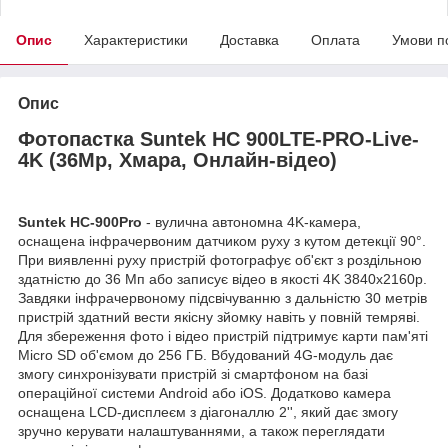
Опис
Характеристики
Доставка
Оплата
Умови п
Опис
Фотопастка Suntek HC 900LTE-PRO-Live-
4K (36Mp, Хмара, Онлайн-відео)
Suntek HC-900Pro
- вулична автономна 4K-камера,
оснащена інфрачервоним датчиком руху з кутом детекції 90°.
При виявленні руху пристрій фотографує об'єкт з роздільною
здатністю до 36 Мп або записує відео в якості 4K 3840x2160p.
Завдяки інфрачервоному підсвічуванню з дальністю 30 метрів
пристрій здатний вести якісну зйомку навіть у повній темряві.
Для збереження фото і відео пристрій підтримує карти пам'яті
Micro SD об'ємом до 256 ГБ. Вбудований 4G-модуль дає
змогу синхронізувати пристрій зі смартфоном на базі
операційної системи Android або iOS. Додатково камера
оснащена LCD-дисплеєм з діагоналлю 2'', який дає змогу
зручно керувати налаштуваннями, а також переглядати