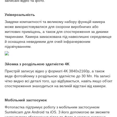
записані відео та фото.
Універсальність
Завдяки компактності та великому набору функцій камера
може використовуватися для охорони виробничих або
житлових приміщень, а також для спостереження за дикими
тваринами. Камера замаскована під навколишнє середовище
й оснащена невидимим для очей інфрачервоним
підсвічуванням.
Зйомка з роздільною здатністю 4K
Пристрій записує відео у форматі 4K 3840x2160p, а також
веде фотозйомку з роздільною здатністю до 30 Мп. На записі
чітко видно всі деталі того, що відбувається, навіть якщо об'єкт
спостереження знаходиться на великій відстані від камери.
Мобільний застосунок
Фотопастка підтримує роботу з мобільним застосунком
Suntekcam для Android та iOS. З його допомогою ви зможете