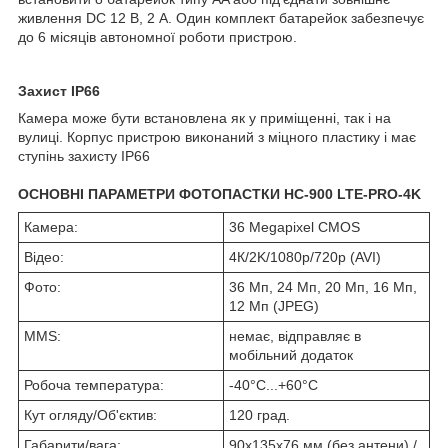
живлення DC 12 В, 2 А. Один комплект батарейок забезпечує
до 6 місяців автономної роботи пристрою.
Захист IP66
Камера може бути встановлена як у приміщенні, так і на
вулиці. Корпус пристрою виконаний з міцного пластику і має
ступінь захисту IP66
ОСНОВНІ ПАРАМЕТРИ ФОТОПАСТКИ HC-900 LTE-PRO-4K
Камера:
36 Megapixel CMOS
Відео:
4К/2K/1080p/720p (AVI)
Фото:
36 Мп, 24 Мп, 20 Мп, 16 Мп,
12 Мп (JPEG)
MMS:
немає, відправляє в
мобільний додаток
Робоча температура:
-40°C...+60°C
Кут огляду/Об'єктив:
120 град.
Габарити/вага:
90x135x76 мм (без антени) /