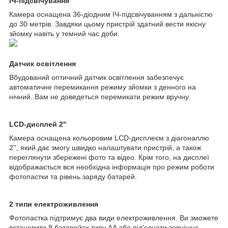
ІЧ-підсвічування
Камера оснащена 36-діодним ІЧ-підсвічуванням з дальністю
до 30 метрів. Завдяки цьому пристрій здатний вести якісну
зйомку навіть у темний час доби.
Датчик освітлення
Вбудований оптичний датчик освітлення забезпечує
автоматичне перемикання режиму зйомки з денного на
нічний. Вам не доведеться перемикати режим вручну.
LCD-дисплей 2''
Камера оснащена кольоровим LCD-дисплеєм з діагоналлю
2'', який дає змогу швидко налаштувати пристрій, а також
переглянути збережені фото та відео. Крім того, на дисплеї
відображається вся необхідна інформація про режим роботи
фотопастки та рівень заряду батарей.
2 типи електроживлення
Фотопастка підтримує два види електроживлення. Ви зможете
встановити 8 батарейок типу AA або під'єднати зовнішнє