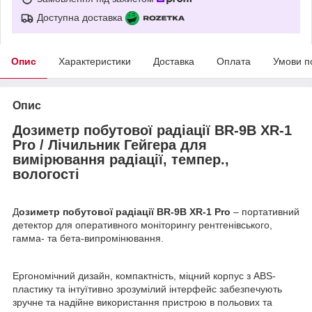
Доступна доставка
Опис
Характеристики
Доставка
Оплата
Умови п
Опис
Дозиметр побутової радіації BR-9B XR-1
Pro / Лічильник Гейгера для
вимірювання радіації, темпер.,
вологості
Д
озиметр побутової радіації BR-9B XR-1 Pro
– портативний
детектор для оперативного моніторингу рентгенівського,
гамма- та бета-випромінювання.
Ергономічний дизайн, компактність, міцний корпус з ABS-
пластику та інтуїтивно зрозумілий інтерфейс забезпечують
зручне та надійне використання пристрою в польових та