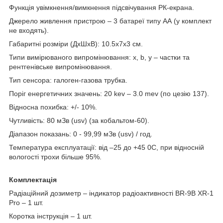
Функція увімкнення/вимкнення підсвічування РК-екрана.
Джерело живлення пристрою – 3 батареї типу АА (у комплект
не входять).
Габаритні розміри (ДxШxВ): 10.5x7x3 см.
Типи вимірюваного випромінювання: х, b, y – частки та
рентгенівське випромінювання.
Тип сенсора: галоген-газова трубка.
Поріг енергетичних значень: 20 kev – 3.0 mev (по цезію 137).
Відносна похибка: +/- 10%.
Чутливість: 80 мЗв (usv) (за кобальтом-60).
Діапазон показань: 0 - 99,99 мЗв (usv) / год.
Температура експлуатації: від –25 до +45 0С, при відносній
вологості трохи більше 95%.
Комплектація
Радіаційний дозиметр – індикатор радіоактивності BR-9B XR-1
Pro – 1 шт.
Коротка інструкція – 1 шт.