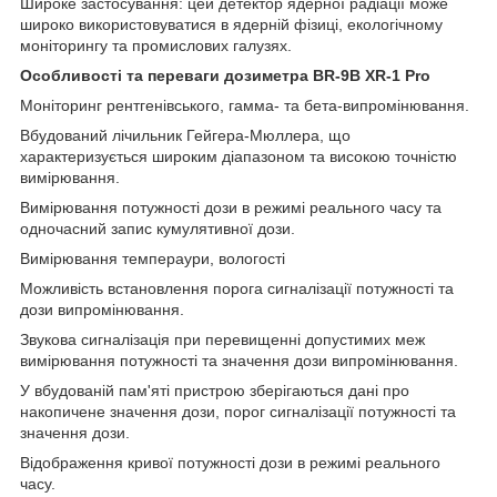
Широке застосування: цей детектор ядерної радіації може
широко використовуватися в ядерній фізиці, екологічному
моніторингу та промислових галузях.
Особливості та переваги дозиметра BR-9B XR-1 Pro
Моніторинг рентгенівського, гамма- та бета-випромінювання.
Вбудований лічильник Гейгера-Мюллера, що
характеризується широким діапазоном та високою точністю
вимірювання.
Вимірювання потужності дози в режимі реального часу та
одночасний запис кумулятивної дози.
Вимірювання темпераури, вологості
Можливість встановлення порога сигналізації потужності та
дози випромінювання.
Звукова сигналізація при перевищенні допустимих меж
вимірювання потужності та значення дози випромінювання.
У вбудованій пам'яті пристрою зберігаються дані про
накопичене значення дози, порог сигналізації потужності та
значення дози.
Відображення кривої потужності дози в режимі реального
часу.