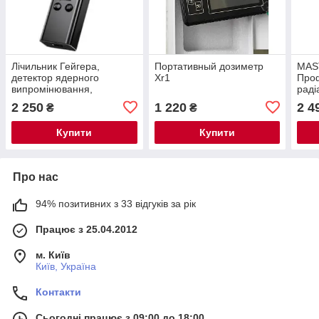
Лічильник Гейгера,
Портативный дозиметр
MAS
детектор ядерного
Xr1
Проф
випромінювання,
раді
високоточний бета-гамма-
конт
2 250
1 220
2 4
₴
₴
рентгенівський
Лічи
радіаційний монітор
Купити
Купити
Про нас
94% позитивних з 33 відгуків за рік
Працює з 25.04.2012
м. Київ
Київ, Україна
Контакти
Сьогодні працює з 09:00 до 18:00