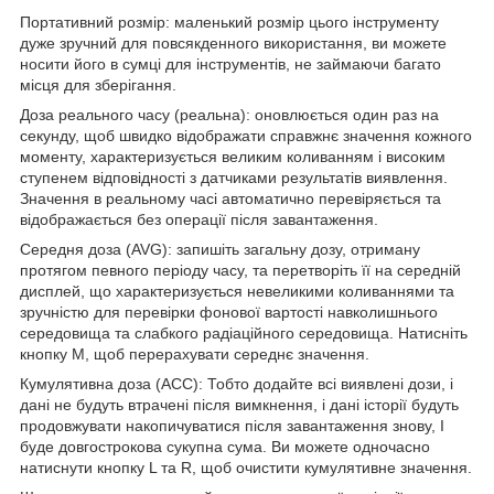
Портативний розмір: маленький розмір цього інструменту
дуже зручний для повсякденного використання, ви можете
носити його в сумці для інструментів, не займаючи багато
місця для зберігання.
Доза реального часу (реальна): оновлюється один раз на
секунду, щоб швидко відображати справжнє значення кожного
моменту, характеризується великим коливанням і високим
ступенем відповідності з датчиками результатів виявлення.
Значення в реальному часі автоматично перевіряється та
відображається без операції після завантаження.
Середня доза (AVG): запишіть загальну дозу, отриману
протягом певного періоду часу, та перетворіть її на середній
дисплей, що характеризується невеликими коливаннями та
зручністю для перевірки фонової вартості навколишнього
середовища та слабкого радіаційного середовища. Натисніть
кнопку M, щоб перерахувати середнє значення.
Кумулятивна доза (ACC): Тобто додайте всі виявлені дози, і
дані не будуть втрачені після вимкнення, і дані історії будуть
продовжувати накопичуватися після завантаження знову, І
буде довгострокова сукупна сума. Ви можете одночасно
натиснути кнопку L та R, щоб очистити кумулятивне значення.