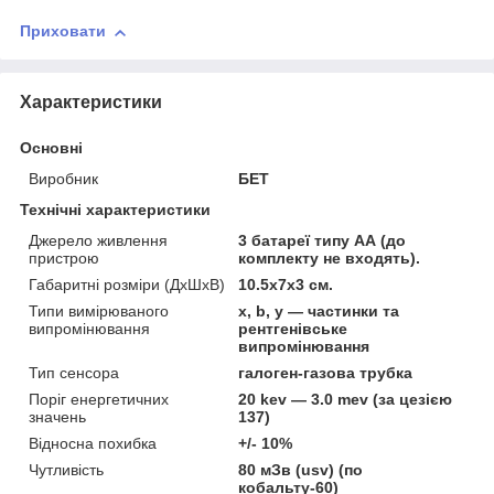
Приховати
Характеристики
Основні
Виробник
БЕТ
Технічні характеристики
Джерело живлення
3 батареї типу АА (до
пристрою
комплекту не входять).
Габаритні розміри (ДхШхВ)
10.5x7x3 см.
Типи вимірюваного
х, b, y — частинки та
випромінювання
рентгенівське
випромінювання
Тип сенсора
галоген-газова трубка
Поріг енергетичних
20 kev — 3.0 mev (за цезією
значень
137)
Відносна похибка
+/- 10%
Чутливість
80 мЗв (usv) (по
кобальту-60)