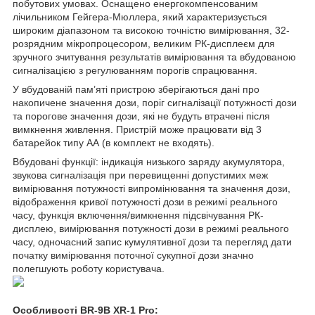
побутових умовах. Оснащено енергокомпенсованим
лічильником Гейгера-Мюллера, який характеризується
широким діапазоном та високою точністю вимірювання, 32-
розрядним мікропроцесором, великим РК-дисплеєм для
зручного зчитування результатів вимірювання та вбудованою
сигналізацією з регулюванням порогів спрацювання.
У вбудованій пам’яті пристрою зберігаються дані про
накопичене значення дози, поріг сигналізації потужності дози
та порогове значення дози, які не будуть втрачені після
вимкнення живлення. Пристрій може працювати від 3
батарейок типу АА (в комплект не входять).
Вбудовані функції: індикація низького заряду акумулятора,
звукова сигналізація при перевищенні допустимих меж
вимірювання потужності випромінювання та значення дози,
відображення кривої потужності дози в режимі реального
часу, функція включення/вимкнення підсвічування РК-
дисплею, вимірювання потужності дози в режимі реального
часу, одночасний запис кумулятивної дози та перегляд дати
початку вимірювання поточної сукупної дози значно
полегшують роботу користувача.
Особливості BR-9B XR-1 Pro: