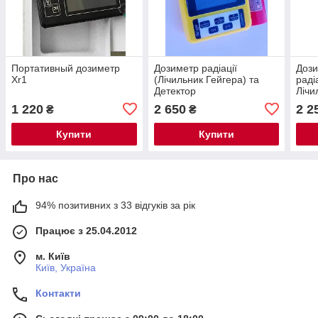
Портативный дозиметр
Дозиметр радіації
Дози
Xr1
(Лічильник Гейгера) та
раді
Детектор
Лічи
електромагнітного
вимі
1 220
2 650
2 2
₴
₴
випромінювання -
темп
пристрій 2 в 1 BR-9C
Купити
Купити
(XR3)
Про нас
94% позитивних з 33 відгуків за рік
Працює з 25.04.2012
м. Київ
Київ, Україна
Контакти