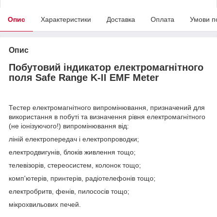
Опис
Характеристики
Доставка
Оплата
Умови п
Опис
Побутовий індикатор електромагнітного
поля Safe Range K-II EMF Meter
Тестер електромагнітного випромінювання, призначений для
використання в побуті та визначення рівня електромагнітного
(не іонізуючого!) випромінювання від:
ліній електропередач і електропроводки;
електродвигунів, блоків живлення тощо;
телевізорів, стереосистем, колонок тощо;
комп'ютерів, принтерів, радіотелефонів тощо;
електробритв, фенів, пилососів тощо;
мікрохвильових печей.