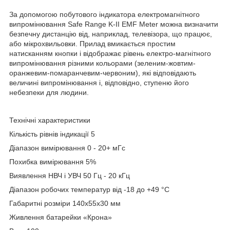
За допомогою побутового індикатора електромагнітного
випромінювання Safe Range K-II EMF Meter можна визначити
безпечну дистанцію від, наприклад, телевізора, що працює,
або мікрохвильовки. Прилад вмикається простим
натисканням кнопки і відображає рівень електро-магнітного
випромінювання різними кольорами (зеленим-жовтим-
оранжевим-помаранчевим-червоним), які відповідають
величині випромінювання і, відповідно, ступеню його
небезпеки для людини.
Технічні характеристики
Кількість рівнів індикації 5
Діапазон вимірювання 0 - 20+ мГс
Похибка вимірювання 5%
Виявлення НВЧ і УВЧ 50 Гц - 20 кГц
Діапазон робочих температур від -18 до +49 °С
Габаритні розміри 140х55х30 мм
Живлення батарейки «Крона»