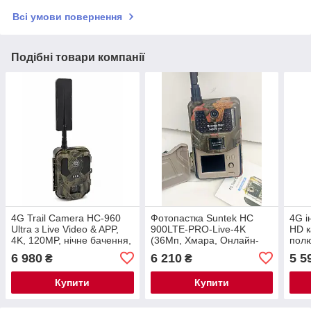
Всі умови повернення
Подібні товари компанії
4G Trail Camera HC-960
Фотопастка Suntek HC
4G 
Ultra з Live Video & APP,
900LTE-PRO-Live-4K
HD 
4K, 120MP, нічне бачення,
(36Mп, Хмара, Онлайн-
полю
IP65
відео)
моні
6 980
6 210
5 5
₴
₴
охор
пол
Купити
Купити