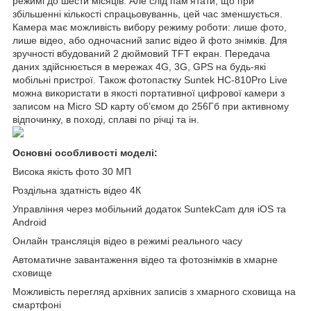
режимі до шести місяців. Але слід пам’ятати, що при
збільшенні кількості спрацьовуваннь, цей час зменшується.
Камера має можливість вибору режиму роботи: лише фото,
лише відео, або одночасний запис відео й фото знімків. Для
зручності вбудований 2 дюймовий TFT екран. Передача
даних здійснюється в мережах 4G, 3G, GPS на будь-які
мобільні пристрої. Також фотопастку Suntek HC-810Pro Live
можна використати в якості портативної цифрової камери з
записом на Micro SD карту об’ємом до 256Гб при активному
відпочинку, в поході, сплаві по річці та ін.
Основні особливості моделі:
Висока якість фото 30 МП
Роздільна здатність відео 4К
Управління через мобільний додаток SuntekCam для iOS та
Android
Онлайн трансляція відео в режимі реального часу
Автоматичне завантаження відео та фотознімків в хмарне
сховище
Можливість перегляд архівних записів з хмарного сховища на
смартфоні