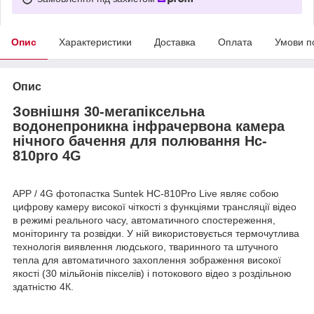
Опис
Характеристики
Доставка
Оплата
Умови п
Опис
Зовнішня 30-мегапіксельна
водонепроникна інфрачервона камера
нічного бачення для полювання Hc-
810pro 4G
APP / 4G фотопастка Suntek HC-810Pro Live являє собою
цифрову камеру високої чіткості з функціями трансляції відео
в режимі реального часу, автоматичного спостереження,
моніторингу та розвідки. У ній використовується термочутлива
технологія виявлення людського, тваринного та штучного
тепла для автоматичного захоплення зображення високої
якості (30 мільйонів пікселів) і потокового відео з роздільною
здатністю 4К.