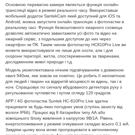
Основною перевагою камери являється функція онлайн-
трансляції відео в режимі реального часу. Використавши
мобільний додаток SantekCam який доступний для iOS та
Android, можна запустити онлайн трансяцію з фотопастки в
реальному часі. Функція безкоштовного хмарного сховища
дозволяє автоматично завантажити усі фото та відео на
хмарний сервіс, з подальшим доступом до них через
смартфон чи ПК. Таким чином фотопастку HC810Pro Live ви
можете використовувати не лише для охоти, але і для
охорони території, житла, спостереженням за тваринами,
дослідженням живої природи і т.д.
Модель укомплектована нічним підсвічуванням з довжиною
хвилі 940нм, яке зовсім не помітно. Це робить її непомітною
для людей і тварин на відкритій місцевості як вдень, так і в
ночі. Спрацьовує по сигналу вбудованого детектора руху з
регульованою чутливістю і кутом огляду 120 градусів.
APP / 4G фотопастка Suntek HC-810Pro Live здатна
працювати за будь-яких погодних умов (ступінь захисту від
вологи IP66). Працює від 8 батарейок типу АА або
зовнішнього блоку живлення з напругою 9В/1A. Рівень
енергоспоживання у режимі очікування складає всього 0,1 мА.
Завдяки цьому вона може пропрацювати в автономному