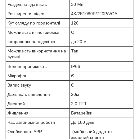
Роздільна здатність
30 Мп
Розширення відео
4K/2K1080P/720P/VGA
Кут огляду по горизонталі
120
Можливість нічної зйомки
Є
Інфрачервона підсвітка
до 20 м
Можливість використання на
Так
вулиці
Водонепроникність
IP66
Мікрофон
Є
Запис звуку
Є
Дальність виявлення
20м
Дисплей
2,0 TFT
Живлення
Батарейки
Час автономної роботи
До 180 днів
Особливості APP
(мобільний додаток,
хмарний сервіс)