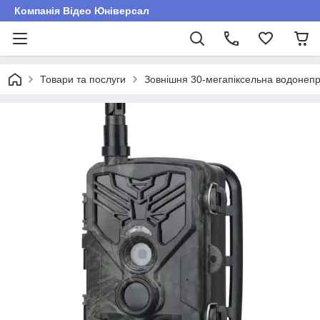
Компанія Відео Юніверсал
Товари та послуги
Зовнішня 30-мегапіксельна водонеп