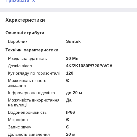
Приховати
Характеристики
Основні атрибути
Виробник
Suntek
Технічні характеристики
Роздільна здатність
30 Мп
Дозвіл відео
4K/2K1080P/720P/VGA
Кут огляду по горизонталі
120
Можливість нічного
Є
знімання
Інфрачервона підсвітка
до 20 м
Можливість використання
Да
на вулиці
Водонепроникність
IP66
Мікрофон
Є
Запис звуку
Є
Дальність виявлення
20 м