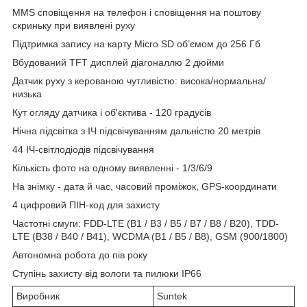
MMS сповіщення на телефон і сповіщення на поштову
скриньку при виявлені руху
Підтримка запису на карту Micro SD об’ємом до 256 Гб
Вбудований TFT дисплей діагоналлю 2 дюйми
Датчик руху з керованою чутливістю: висока/нормальна/
низька
Кут огляду датчика і об'єктива - 120 градусів
Нічна підсвітка з ІЧ підсвічуванням дальністю 20 метрів
44 ІЧ-світлодіодів підсвічування
Кількість фото на одному виявленні - 1/3/6/9
На знімку - дата й час, часовий проміжок, GPS-координати
4 цифровий ПІН-код для захисту
Частотні смуги: FDD-LTE (B1 / B3 / B5 / B7 / B8 / В20), TDD-
LTE (B38 / B40 / B41), WCDMA (B1 / B5 / B8), GSM (900/1800)
Автономна робота до пів року
Ступінь захисту від вологи та пилюки IP66
Виробник
Suntek