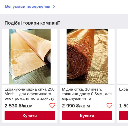
Всі умови повернення
Подібні товари компанії
Екрануюча мідна сітка 250
Мідна сітка, 10 mesh,
Екра
Mesh – для ефективного
товщина дроту 0.3мм, для
електромагнітного захисту
екранування та
виготовлення фільтрів
2 530
2 990
1 5
₴/кв.м
₴/кв.м
Купити
Купити