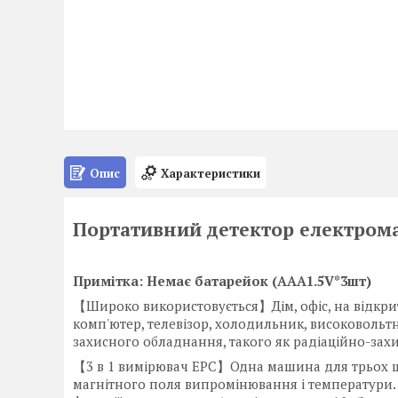
Опис
Характеристики
Портативний детектор електром
Примітка: Немає батарейок (AAA1.5V*3шт)
【Широко використовується】Дім, офіс, на відкрит
комп'ютер, телевізор, холодильник, високовольтн
захисного обладнання, такого як радіаційно-захи
【3 в 1 вимірювач ЕРС】Одна машина для трьох ц
магнітного поля випромінювання і температури.