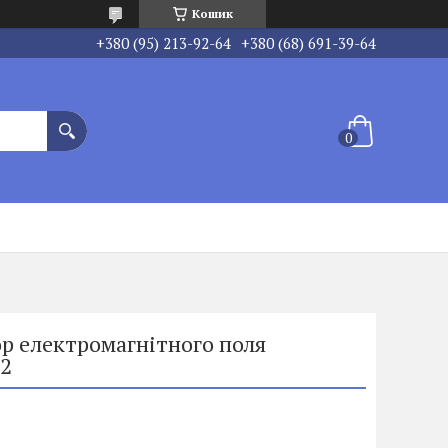
Кошик
+380 (95) 213-92-64
+380 (68) 691-39-64
р електромагнітного поля
02