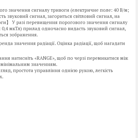
о значення сигналу тривоги (електричне поле: 40 В/м;
ть звуковий сигнал, загориться світловий сигнал, на
оги】 У разі перевищення порогового значення сигналу
: 0,4 мкТл) прилад одночасно видасть звуковий сигнал,
иться зображення.
да значення радіації. Оцінка радіації, щоб нагадати
ння натисніть «RANGE», щоб по черзі перемикатися між
 мінімальним значенням.
яд, простота управління однією рукою, легкість
х.