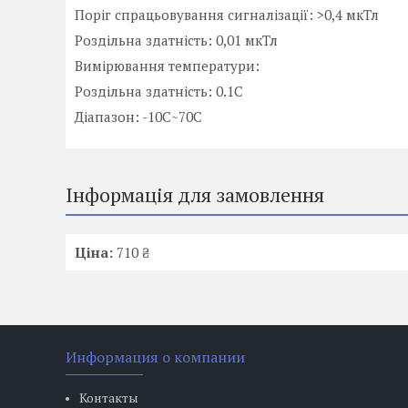
Поріг спрацьовування сигналізації: >0,4 мкТл
Роздільна здатність: 0,01 мкТл
Вимірювання температури:
Роздільна здатність: 0.1С
Діапазон: -10С~70С
Інформація для замовлення
Ціна:
710 ₴
Информация о компании
Контакты