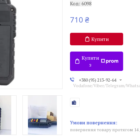
Код:
6098
710 ₴
Купити
Купити
з
+380 (95) 213-92-64
Vodafone/Viber/Telegram/What
повернення товару протягом 14