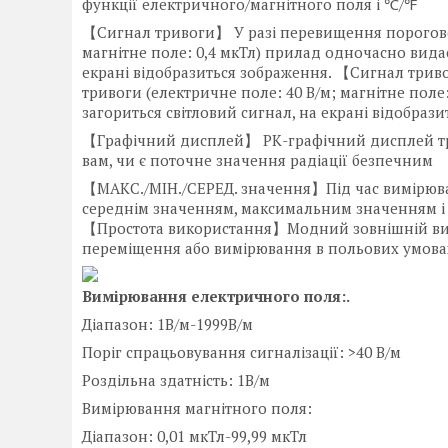
функції електричного/магнітного поля і ℃/℉
【Сигнал тривоги】 У разі перевищення пороговог
магнітне поле: 0,4 мкТл) прилад одночасно видас
екрані відобразиться зображення. 【Сигнал трив
тривоги (електричне поле: 40 В/м; магнітне поле
загориться світловий сигнал, на екрані відобраз
【Графічний дисплей】 РК-графічний дисплей трен
вам, чи є поточне значення радіації безпечним
【МАКС./МІН./СЕРЕД. значення】Під час вимірюва
середнім значенням, максимальним значенням і
【Простота використання】Модний зовнішній вигл
переміщення або вимірювання в польових умова
Вимірювання електричного поля:.
Діапазон: 1В/м-1999В/м
Поріг спрацьовування сигналізації: >40 В/м
Роздільна здатність: 1В/м
Вимірювання магнітного поля:
Діапазон: 0,01 мкТл-99,99 мкТл