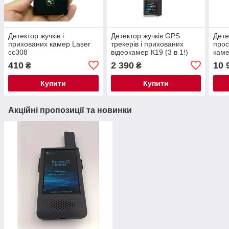
Детектор жучків і
Детектор жучків GPS
Дете
прихованих камер Laser
трекерів і прихованих
прос
cc308
відеокамер К19 (3 в 1!)
каме
2022г
маяч
410
2 390
10 
₴
₴
Купити
Купити
Акційні пропозиції та новинки