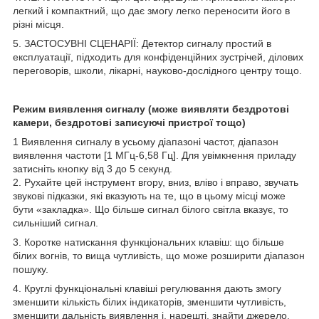
легкий і компактний, що дає змогу легко переносити його в
різні місця.
5. ЗАСТОСУВНІ СЦЕНАРІЇ: Детектор сигналу простий в
експлуатації, підходить для конфіденційних зустрічей, ділових
переговорів, школи, лікарні, науково-дослідного центру тощо.
Режим виявлення сигналу (може виявляти бездротові
камери, бездротові записуючі пристрої тощо)
1 Виявлення сигналу в усьому діапазоні частот, діапазон
виявлення частоти [1 МГц-6,58 Гц]. Для увімкнення приладу
затисніть кнопку від 3 до 5 секунд.
2. Рухайте цей інструмент вгору, вниз, вліво і вправо, звучать
звукові підказки, які вказують на те, що в цьому місці може
бути «закладка». Що більше сигнал білого світла вказує, то
сильніший сигнал.
3. Коротке натискання функціональних клавіш: що більше
білих вогнів, то вища чутливість, що може розширити діапазон
пошуку.
4. Круглі функціональні клавіші регулювання дають змогу
зменшити кількість білих індикаторів, зменшити чутливість,
зменшити дальність виявлення і, нарешті, знайти джерело.