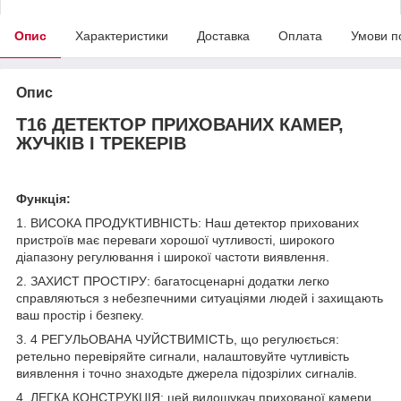
Опис
Характеристики
Доставка
Оплата
Умови п
Опис
Т16 ДЕТЕКТОР ПРИХОВАНИХ КАМЕР,
ЖУЧКІВ І ТРЕКЕРІВ
Функція:
1. ВИСОКА ПРОДУКТИВНІСТЬ: Наш детектор прихованих
пристроїв має переваги хорошої чутливості, широкого
діапазону регулювання і широкої частоти виявлення.
2. ЗАХИСТ ПРОСТІРУ: багатосценарні додатки легко
справляються з небезпечними ситуаціями людей і захищають
ваш простір і безпеку.
3. 4 РЕГУЛЬОВАНА ЧУЙСТВИМІСТЬ, що регулюється:
ретельно перевіряйте сигнали, налаштовуйте чутливість
виявлення і точно знаходьте джерела підозрілих сигналів.
4. ЛЕГКА КОНСТРУКЦІЯ: цей видошукач прихованої камери