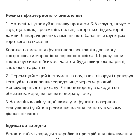
Режим інфрачервоного виявлення
1. Натисніть і утримуйте кнопку протягом 3-5 секунд, почуєте
звук, що капає, і розімкніть пальці, загоряться індикаторні
лампи. 6 інфрачервоних ламп нічного бачення з функцією
короткого натискання.
Коротке натискання функціональних клавіш дає змогу
контролювати мерехтіння червоного світла. Щоразу, коли
кнопка чутливості блимає, частота буде швидшою на рівні,
загалом 6 варіантів.
2. Переміщайте цей інструмент вгору, вниз, ліворуч і праворуч
і скануйте навколишнє середовище через червоний
монокуляр цього приладу. Якщо попереду знаходиться
об'єктив камери, ви виявите яскраву точку.
3 Натисніть клавішу, щоб вимкнути функцію лазерного
сканування і увійти в режим виявлення сигналу в усьому
діапазоні частот.
Індикатор зарядки
Вставте кабель зарядки з коробки в пристрій для підключення