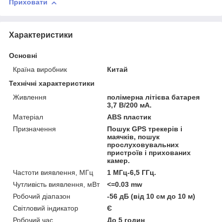
Приховати
Характеристики
Основні
Країна виробник
Китай
Технічні характеристики
Живлення
полімерна літієва батарея
3,7 В/200 мА.
Матеріал
ABS пластик
Призначення
Пошук GPS трекерів і
маячків, пошук
прослуховувальних
пристроїв і прихованих
камер.
Частоти виявлення, МГц
1 МГц-6,5 ГГц.
Чутливість виявлення, мВт
<=0.03 mw
Робочий діапазон
-56 дБ (від 10 см до 10 м)
Світловий індикатор
Є
Робочий час
До 5 годин