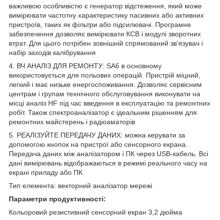
важливою особливістю є генератор відстеження, який може
вимірювати частотну характеристику пасивних або активних
пристроїв, таких як фільтри або підсилювачі. Програмне
забезпечення дозволяє вимірювати КСВ і модулі зворотних
втрат. Для цього потрібен зовнішній спрямований зв'язувач і
набір заходів калібрування
4. ВЧ АНАЛІЗ ДЛЯ РЕМОНТУ: SA6 в основному
використовується для польових операцій. Пристрій міцний,
легкий і має низьке енергоспоживання. Дозволяє сервісним
центрам і групам технічного обслуговування виконувати на
місці аналіз HF під час введення в експлуатацію та ремонтних
робіт. Також спектроаналізатор є ідеальним рішенням для
ремонтних майстерень і радіоаматорів
5. РЕАЛІЗУЙТЕ ПЕРЕДАЧУ ДАНИХ: можна керувати за
допомогою кнопок на пристрої або сенсорного екрана.
Передача даних між аналізатором і ПК через USB-кабель. Всі
дані вимірювань відображаються в режимі реального часу на
екрані приладу або ПК
Тип елемента: векторний аналізатор мережі
Параметри продуктивності:
Кольоровий резистивний сенсорний екран 3,2 дюйма