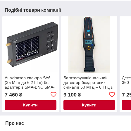
Подібні товари компанії
Аналізатор спектра SA6
Багатофункціональний
Дете
(35 МГц до 6.2 ГГц) без
детектор бездротових
360 
адаптерів SMA-BNC SMA-
сигналів 50 МГц – 6 ГГц з
UHF
записом та аналізом (RF /
7 460
9 100
7 2
₴
₴
Bluetooth TAG / GPS)
Купити
Купити
Про нас