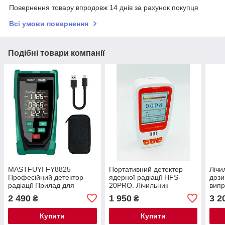
Повернення товару впродовж 14 днів за рахунок покупця
Всі умови повернення
Подібні товари компанії
MASTFUYI FY8825
Портативний детектор
Лічи
Професійний детектор
ядерної радіації HFS-
дози
радіації Прилад для
20PRO. Лічильник
випр
контролю ядерної радіації
Гейгера. Автоматичні
GC-
2 490
1 950
3 2
₴
₴
Лічильник Гейгера
оповіщення. Зберігання
даних. Вбудована
Купити
Купити
батарея.