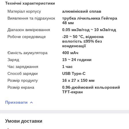
Технічні характеристики
Матеріал корпусу
алюмінієвий сплав
Виявлення та підрахунок
трубка лічильника Гейгера
48 мм
Діапазон вимірювання
0.05 мкЗв/год ~ 10 мЗв/год
Робоче середовище
-20 ~ 50 °C, відносна
вологість ≤95% без
конденсації
Ємність акумулятора
400 мАч
Заряд
15 ~ 24 години
Час заряджання
1 час
Способ зарядки
USB Type-С
Розмір продукту
16 х 27 х 150 мм
Розмір екрана
0.96-дюймовий кольоровий
TFT-екран
Приховати
Умови доставки