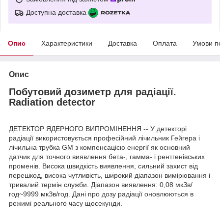
Доступна доставка
Опис
Характеристики
Доставка
Оплата
Умови п
Опис
Побутовий дозиметр для радіації.
Radiation detector
ДЕТЕКТОР ЯДЕРНОГО ВИПРОМІНЕННЯ -- У детекторі
радіації використовується професійний лічильник Гейгера і
лічильна трубка GM з компенсацією енергії як основний
датчик для точного виявлення бета-, гамма- і рентгенівських
променів. Висока швидкість виявлення, сильний захист від
перешкод, висока чутливість, широкий діапазон вимірювання і
тривалий термін служби. Діапазон виявлення: 0,08 мкЗв/
год~9999 мкЗв/год. Дані про дозу радіації оновлюються в
режимі реального часу щосекунди.