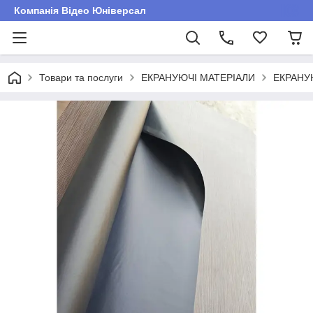
Компанія Відео Юніверсал
Товари та послуги
ЕКРАНУЮЧІ МАТЕРІАЛИ
ЕКРАНУ