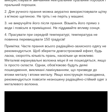
використовувати звичайний нейтральний пральний порошок і
пральний порошок.
2. Для ручного прання можна акуратно використовувати щітку
з м'якою щетиною. Не тріть і не періть у машині.
3. не викручуйте його після прання. Візьміть його прямо з
води і повісьте в приміщенні. Не піддавайте впливу сонця.
4. Прасувати при середній температурі, температура не
повинна перевищувати 150 градусів!
Примітка: Часте прання всього радіаційно-захисного одягу не
рекомендується. Щоб зберегти довгостроковий ефект, будь
ласка, скоротіть кількість прань, наскільки це можливо.
Металеві екранувальні волокна міцні й не пошкодяться, якщо
їх просто скласти. Однак, обов'язково будуть деякі
пошкодження, викликані ламінуванням, що призведе до
втоми металу і втоми металу. Якщо конструкція пошкоджена,
рекомендується повісити незношену радіаційно-стійкий одяг з
металевого волокна.