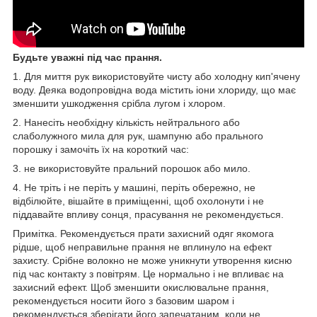
Будьте уважні під час прання.
1. Для миття рук використовуйте чисту або холодну кип'ячену
воду. Деяка водопровідна вода містить іони хлориду, що має
зменшити ушкодження срібла лугом і хлором.
2. Нанесіть необхідну кількість нейтрального або
слаболужного мила для рук, шампуню або прального
порошку і замочіть їх на короткий час:
3. не використовуйте пральний порошок або мило.
4. Не тріть і не періть у машині, періть обережно, не
відбілюйте, вішайте в приміщенні, щоб охолонути і не
піддавайте впливу сонця, прасування не рекомендується.
Примітка. Рекомендується прати захисний одяг якомога
рідше, щоб неправильне прання не вплинуло на ефект
захисту. Срібне волокно не може уникнути утворення кисню
під час контакту з повітрям. Це нормально і не впливає на
захисний ефект. Щоб зменшити окислювальне прання,
рекомендується носити його з базовим шаром і
рекомендується зберігати його запечатаним, коли не