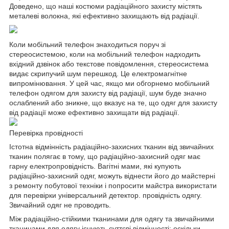
Доведено, що наші костюми радіаційного захисту містять
металеві волокна, які ефективно захищають від радіації.
Коли мобільний телефон знаходиться поруч зі
стереосистемою, коли на мобільний телефон надходить
вхідний дзвінок або текстове повідомлення, стереосистема
видає скрипучий шум перешкод. Це електромагнітне
випромінювання. У цей час, якщо ми обгорнемо мобільний
телефон одягом для захисту від радіації, шум буде значно
ослаблений або зникне, що вказує на те, що одяг для захисту
від радіації може ефективно захищати від радіації.
Перевірка провідності
Істотна відмінність радіаційно-захисних тканин від звичайних
тканин полягає в тому, що радіаційно-захисний одяг має
гарну електропровідність. Вагітні мами, які купують
радіаційно-захисний одяг, можуть віднести його до майстерні
з ремонту побутової техніки і попросити майстра використати
для перевірки універсальний детектор. провідність одягу.
Звичайний одяг не проводить.
Між радіаційно-стійкими тканинами для одягу та звичайними
тканинами для одягу існують суттєві відмінності: оскільки