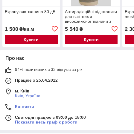
Екрануюча тканина 80 дБ
Антирадіаційні підштаники
Екра
для вагітних з
mes
високоякісної тканини з
реальним срібним
1 500
5 540
2 3
₴/кв.м
₴
волокном
Купити
Купити
Про нас
94% позитивних з 33 відгуків за рік
Працює з 25.04.2012
м. Київ
Київ, Україна
Контакти
Сьогодні працює з 09:00 до 18:00
Показати весь графік роботи