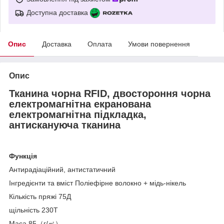
Доступна доставка
Опис
Доставка
Оплата
Умови повернення
Опис
Тканина чорна RFID, двостороння чорна
електромагнітна екранована
електромагнітна підкладка,
антискануюча тканина
Функція
Антирадіаційний, антистатичний
Інгредієнти та вміст Поліефірне волокно + мідь-нікель
Кількість пряжі 75Д
щільність 230Т
Маса 85（г/㎡）