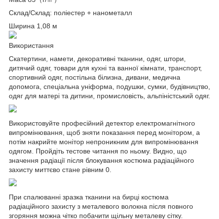
Склад/Склад: поліестер + нанометалл
Ширина 1,08 м
Використання
Скатертини, намети, декоративні тканини, одяг, штори,
дитячий одяг, товари для кухні та ванної кімнати, транспорт,
спортивний одяг, постільна білизна, дивани, медична
допомога, спеціальна уніформа, подушки, сумки, будівництво,
одяг для матері та дитини, промисловість, альпіністський одяг.
Використовуйте професійний детектор електромагнітного
випромінювання, щоб зняти показання перед монітором, а
потім накрийте монітор непроникним для випромінювання
одягом. Пройдіть тестове читання по ньому. Видно, що
значення радіації після блокування костюма радіаційного
захисту миттєво стане рівним 0.
При спалюванні зразка тканини на бирці костюма
радіаційного захисту з металевого волокна після повного
згоряння можна чітко побачити щільну металеву сітку.