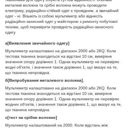
металеві волокна та срібні волокна можуть проводити
електрику, радіаційно-стійкий одяг є провідним, а звичайний
одяг - ні. Візьміть із собою мультиметр або віднесіть
радіаційно-захисний одяг у майстерню з ремонту побутової
техніки, щоб перевірити провідність радіаційно-захисного
одягу.
a[Виявлення звичайного одягу]
Мультиметр налаштовано на діапазон 2000 або 2KQ. Коли
тестова тканина знаходиться на відстані 10 см, виміряне
значення опору дорівнює 1. Однак мультиметр не перевіряє
жодні об'єкти, і значення також дорівнює 1, що вказує на те,
що тканина непровідна.
б[Випробування металевого волокна].
Мультиметр налаштовано на діапазон 2000 або 2KQ. Коли
тестова тканина знаходиться на відстані 10 см, виміряне
значення опору дорівнює 1. Однак мультиметр не перевіряє
жодних об'єктів, і значення також дорівнює 1, що вказує на те,
що тканина непровідна.
c[тест на срібне волокно]
Мультиметр налаштований на 2000. Коли відстань між