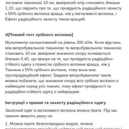
тестовою тканиною 10 см, виміряний опір становить близько
1,10, що свідчить про те, що провідність радіаційного захисту
з 55% срібного волокна краща, ніж у металевого волокна, і
Ефект радіаційного захисту також кращий.
d[Повний тест срібного волокна]
Мультиметр налаштований на рівень 200 кОм. Коли відстань
між випробувальною тканиною та випробувальною тканиною
становить 10 см, виміряне значення опору коливається
близько 0,40, що вказує на те, що провідність радіаційно-
стійкого одягу з повністю срібного волокна краща, ніж у
Тканина з 55% срібного волокна, тому вона має
протирадіаційний ефект. Завдяки випробуванням також
можна побачити, що значення опору всіх срібних волокон є
найвищим серед усіх тканин, тому ефект провідності та
радіаційно-стійкого одягу є найкращим
Інструкції з прання та захисту радіаційного одягу
Захисний одяг із металевого волокна можна прати. Під час
прання зверніть увагу на:
1. Можна прати безпосередньо водою, можна