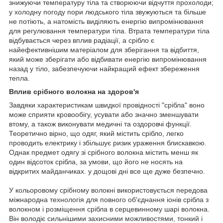
знижуючи температуру тіла та створюючи відчуття прохолоди;
у холодну погоду пори людського тіла звужуються та більше
не потіють, а натомість виділяють енергію випромінювання
для регулювання температури тіла. Втрата температури тіла
відбувається через вплив радіації, а срібло є
найефективнішим матеріалом для зберігання та відбиття,
який може зберігати або відбивати енергію випромінювання
назад у тіло, забезпечуючи найкращий ефект збереження
тепла.
Вплив срібного волокна на здоров'я
Завдяки характеристикам швидкої провідності "срібла" воно
може сприяти кровообігу, усувати або значно зменшувати
втому, а також виконувати медичні та оздоровчі функції.
Теоретично вірно, що одяг, який містить срібло, легко
проводить електрику і збільшує ризик ураження блискавкою.
Однак предмет одягу зі срібного волокна містить менш як
один відсоток срібла, за умови, що його не носять на
відкритих майданчиках. у дощові дні все ще дуже безпечно.
У кольоровому срібному волокні використовується передова
міжнародна технологія для повного об'єднання іонів срібла з
волокном і розміщення срібла в серцевинному шарі волокна.
Він володіє сильнішими захисними можливостями, тонкий і