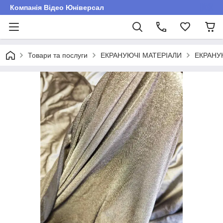
Компанія Відео Юніверсал
Товари та послуги
ЕКРАНУЮЧІ МАТЕРІАЛИ
ЕКРАНУ