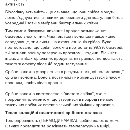
активність.
Біологічну активність - це означає, що іони срібла можуть
легко з'єднуватися з іншими речовинами для коагуляції білків
усередині і зовні мембрани бактеріальних клітин.
Тим самим блокуючи дихання і процес розмноження
бактеріальних клітин. Чим тепліше і вологіше навколишнє
середовище, тим сильніша активність іонів срібла. Було
протестовано, що срібні волокна протистоять 99,9% бактерій,
які зазнали впливу поверхонь протягом 1 години. Більшість
інших антибактеріальних продуктів, як і раніше, не досягають
такого ж ефекту після 48 годин тестування.
Срібне волокно утворюється в результаті міцної полімеризації
срібла і волокна. Воно є постійним і не зменшується з часом і
пранням, навіть після прання.
Срібне волокно виготовлено з "чистого срібла", яке є
природним елементом, що утворився в природі і не має
токсичних побічних ефектів звичайних хімічних продуктів.
Теплоізоляційні властивості срібного волокна
Теплопровідність (ТЕРМОДИНАМІКА): срібне волокно може
швидко проводити та розсіювати температуру на шкірі,