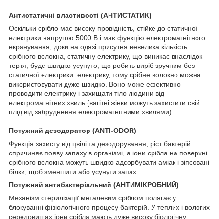
Антистатичні властивості (АНТИСТАТИК)
Оскільки срібло має високу провідність, стійке до статичної
електрики напругою 5000 В і має функцію електромагнітного
екранування, доки на одязі присутня невелика кількість
срібного волокна, статичну електрику, що виникає внаслідок
тертя, буде швидко усунуто, що робить виріб зручним без
статичної електрики. електрику, тому срібне волокно можна
використовувати дуже швидко. Воно може ефективно
проводити електрику і захищати тіло людини від
електромагнітних хвиль (вагітні жінки можуть захистити свій
плід від забруднення електромагнітними хвилями).
Потужний дезодоратор (ANTI-ODOR)
Функція захисту від цвілі та дезодорування, ріст бактерій
спричиняє появу запаху в організмі, а іони срібла на поверхні
срібного волокна можуть швидко адсорбувати аміак і зіпсовані
білки, щоб зменшити або усунути запах.
Потужний антибактеріальний (АНТИМІКРОБНИЙ)
Механізм стерилізації металевим сріблом полягає у
блокуванні фізіологічного процесу бактерій. У теплих і вологих
середовищах іони срібла мають дуже високу біологічну