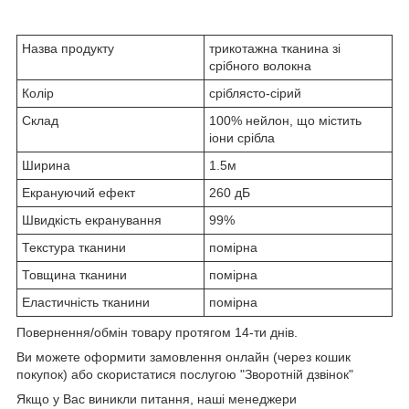
Назва продукту
трикотажна тканина зі
срібного волокна
Колір
сріблясто-сірий
Склад
100% нейлон, що містить
іони срібла
Ширина
1.5м
Екрануючий ефект
260 дБ
Швидкість екранування
99%
Текстура тканини
помірна
Товщина тканини
помірна
Еластичність тканини
помірна
Повернення/обмін товару протягом 14-ти днів.
Ви можете оформити замовлення онлайн (через кошик
покупок) або скористатися послугою "Зворотній дзвінок"
Якщо у Вас виникли питання, наші менеджери