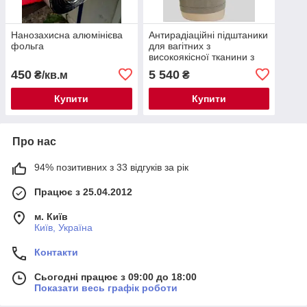
Нанозахисна алюмінієва
Антирадіаційні підштаники
фольга
для вагітних з
високоякісної тканини з
реальним срібним
450
5 540
₴/кв.м
₴
волокном
Купити
Купити
Про нас
94% позитивних з 33 відгуків за рік
Працює з 25.04.2012
м. Київ
Київ, Україна
Контакти
Сьогодні працює з 09:00 до 18:00
Показати весь графік роботи