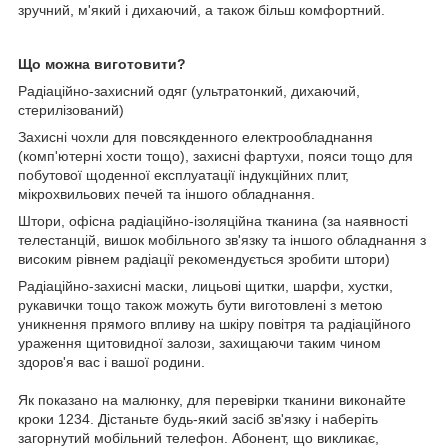
зручний, м'який і дихаючий, а також більш комфортний.
Що можна виготовити?
Радіаційно-захисний одяг (ультратонкий, дихаючий,
стерилізований)
Захисні чохли для повсякденного електрообладнання
(комп'ютерні хости тощо), захисні фартухи, пояси тощо для
побутової щоденної експлуатації індукційних плит,
мікрохвильових печей та іншого обладнання.
Штори, офісна радіаційно-ізоляційна тканина (за наявності
телестанцій, вишок мобільного зв'язку та іншого обладнання з
високим рівнем радіації рекомендується зробити штори)
Радіаційно-захисні маски, лицьові щитки, шарфи, хустки,
рукавички тощо також можуть бути виготовлені з метою
уникнення прямого впливу на шкіру повітря та радіаційного
ураження щитовидної залози, захищаючи таким чином
здоров'я вас і вашої родини.
Як показано на малюнку, для перевірки тканини виконайте
кроки 1234. Дістаньте будь-який засіб зв'язку і наберіть
загорнутий мобільний телефон. Абонент, що викликає,