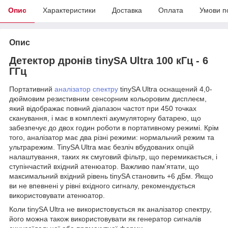
Опис
Характеристики
Доставка
Оплата
Умови п
Опис
Детектор дронів tinySA Ultra 100 кГц - 6
ГГц
Портативний
аналізатор спектру
tinySA Ultra оснащений 4,0-
дюймовим резистивним сенсорним кольоровим дисплеєм,
який відображає повний діапазон частот при 450 точках
сканування, і має в комплекті акумуляторну батарею, що
забезпечує до двох годин роботи в портативному режимі. Крім
того, аналізатор має два різні режими: нормальний режим та
ультрарежим. TinySA Ultra має безліч вбудованих опцій
налаштування, таких як смуговий фільтр, що перемикається, і
ступінчастий вхідний атенюатор. Важливо пам'ятати, що
максимальний вхідний рівень tinySA становить +6 дБм. Якщо
ви не впевнені у рівні вхідного сигналу, рекомендується
використовувати атенюатор.
Коли tinySA Ultra не використовується як аналізатор спектру,
його можна також використовувати як генератор сигналів