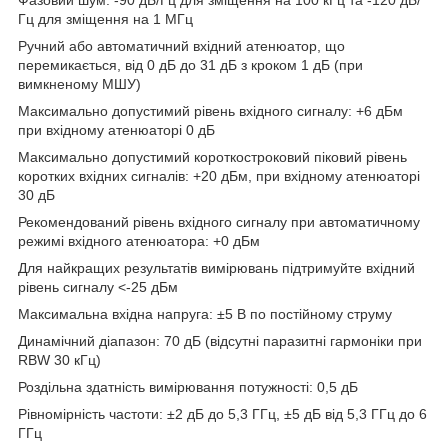
Фазовий шум: -90 дБ/Гц для зміщення на 100 кГц та -120 дБ/
Гц для зміщення на 1 МГц
Ручний або автоматичний вхідний атенюатор, що
перемикається, від 0 дБ до 31 дБ з кроком 1 дБ (при
вимкненому МШУ)
Максимально допустимий рівень вхідного сигналу: +6 дБм
при вхідному атенюаторі 0 дБ
Максимально допустимий короткостроковий піковий рівень
коротких вхідних сигналів: +20 дБм, при вхідному атенюаторі
30 дБ
Рекомендований рівень вхідного сигналу при автоматичному
режимі вхідного атенюатора: +0 дБм
Для найкращих результатів вимірювань підтримуйте вхідний
рівень сигналу <-25 дБм
Максимальна вхідна напруга: ±5 В по постійному струму
Динамічний діапазон: 70 дБ (відсутні паразитні гармоніки при
RBW 30 кГц)
Роздільна здатність вимірювання потужності: 0,5 дБ
Рівномірність частоти: ±2 дБ до 5,3 ГГц, ±5 дБ від 5,3 ГГц до 6
ГГц