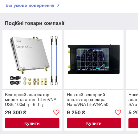
Всі умови повернення
Подібні товари компанії
Векторний аналізатор
Новітній векторний
Нови
мереж та антен LibreVNA
аналізатор спектра
анал
USB 100кГц - 6ГГц
NanoVNA LiteVNA 50
SA з
кГц-6,3 ГГц
від 
29 300
9 250
5 2
₴
₴
Купити
Купити