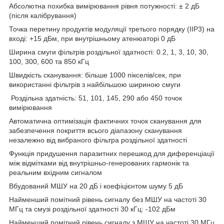
Абсолютна похибка вимірювання рівня потужності: ± 2 дБ
(після калібрування)
Точка перетину продуктів модуляції третього порядку (IIP3) на
вході: +15 дБм, при внутрішньому атенюаторі 0 дБ
Ширина смуги фільтрів роздільної здатності: 0.2, 1, 3, 10, 30,
100, 300, 600 та 850 кГц
Швидкість сканування: більше 1000 пікселів/сек, при
використанні фільтрів з найбільшою шириною смуги
Роздільна здатність: 51, 101, 145, 290 або 450 точок
вимірювання
Автоматична оптимізація фактичних точок сканування для
забезпечення покриття всього діапазону сканування
незалежно від вибраного фільтра роздільної здатності
Функція придушення паразитних перешкод для диференціації
між відмітками від внутрішньо-генерованих гармонік та
реальним вхідним сигналом
Вбудований МШУ на 20 дБ і коефіцієнтом шуму 5 дБ
Найменший помітний рівень сигналу без МШУ на частоті 30
МГц та смузі роздільної здатності 30 кГц: -102 дБм
Найменший помітний рівень сигналу з МШУ на частоті 30 МГц