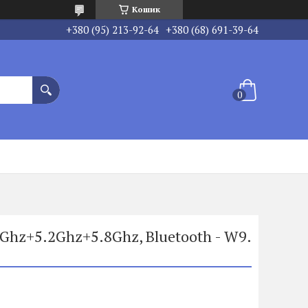
Кошик
+380 (95) 213-92-64
+380 (68) 691-39-64
Ghz+5.2Ghz+5.8Ghz, Bluetoоth - W9.