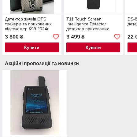
Детектор жучків GPS
T11 Touch Screen
DS-8
трекерів та прихованих
Intelligence Detector
дете
відеокамер К99 2024г
детектор прихованих
камер, GPS-трекерів та
3 800
3 499
22 
₴
₴
бездротових сигналів
Купити
Купити
Акційні пропозиції та новинки