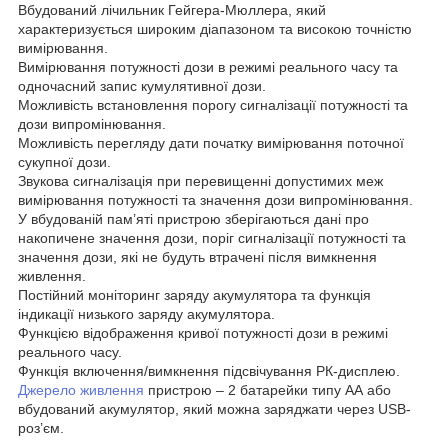
Вбудований лічильник Гейгера-Мюллера, який
характеризується широким діапазоном та високою точністю
вимірювання.
Вимірювання потужності дози в режимі реального часу та
одночасний запис кумулятивної дози.
Можливість встановлення порогу сигналізації потужності та
дози випромінювання.
Можливість перегляду дати початку вимірювання поточної
сукупної дози.
Звукова сигналізація при перевищенні допустимих меж
вимірювання потужності та значення дози випромінювання.
У вбудованій пам’яті пристрою зберігаються дані про
накопичене значення дози, поріг сигналізації потужності та
значення дози, які не будуть втрачені після вимкнення
живлення.
Постійний моніторинг заряду акумулятора та функція
індикації низького заряду акумулятора.
Функцією відображення кривої потужності дози в режимі
реального часу.
Функція включення/вимкнення підсвічування РК-дисплею.
Джерело живлення
пристрою – 2 батарейки типу АА або
вбудований акумулятор, який можна заряджати через USB-
роз’єм.