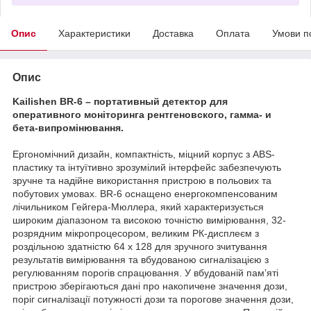
Опис
Характеристики
Доставка
Оплата
Умови п
Опис
Kailishen BR-6 – портативный детектор для
оперативного моніторинга рентгеновского, гамма- и
бета-випромінювання.
Ергономічний дизайн, компактність, міцний корпус з ABS-
пластику та інтуїтивно зрозумілий інтерфейс забезпечують
зручне та надійне використання пристрою в польових та
побутових умовах. BR-6 оснащено енергокомпенсованим
лічильником Гейгера-Мюллера, який характеризується
широким діапазоном та високою точністю вимірювання, 32-
розрядним мікропроцесором, великим РК-дисплеєм з
роздільною здатністю 64 х 128 для зручного зчитування
результатів вимірювання та вбудованою сигналізацією з
регулюванням порогів спрацювання. У вбудованій пам’яті
пристрою зберігаються дані про накопичене значення дози,
поріг сигналізації потужності дози та порогове значення дози,