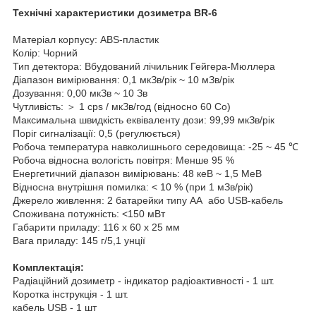
Технічні характеристики дозиметра BR-6
Матеріал корпусу: ABS-пластик
Колір: Чорний
Тип детектора: Вбудований лічильник Гейгера-Мюллера
Діапазон вимірювання: 0,1 мкЗв/рік ~ 10 мЗв/рік
Дозування: 0,00 мкЗв ~ 10 Зв
Чутливість: ＞ 1 cps / мкЗв/год (відносно 60 Co)
Максимальна швидкість еквіваленту дози: 99,99 мкЗв/рік
Поріг сигналізації: 0,5 (регулюється)
Робоча температура навколишнього середовища: -25 ~ 45 ℃
Робоча відносна вологість повітря: Менше 95 %
Енергетичний діапазон вимірювань: 48 кеВ ~ 1,5 МеВ
Відносна внутрішня помилка: < 10 % (при 1 мЗв/рік)
Джерело живлення: 2 батарейки типу АА або USB-кабель
Споживана потужність: <150 мВт
Габарити приладу: 116 х 60 х 25 мм
Вага приладу: 145 г/5,1 унції
Комплектація:
Радіаційний дозиметр - індикатор радіоактивності - 1 шт.
Коротка інструкція - 1 шт.
кабель USB - 1 шт