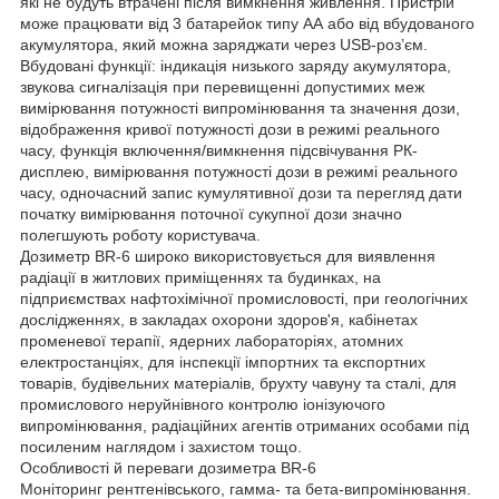
які не будуть втрачені після вимкнення живлення. Пристрій
може працювати від 3 батарейок типу АА або від вбудованого
акумулятора, який можна заряджати через USB-роз’єм.
Вбудовані функції: індикація низького заряду акумулятора,
звукова сигналізація при перевищенні допустимих меж
вимірювання потужності випромінювання та значення дози,
відображення кривої потужності дози в режимі реального
часу, функція включення/вимкнення підсвічування РК-
дисплею, вимірювання потужності дози в режимі реального
часу, одночасний запис кумулятивної дози та перегляд дати
початку вимірювання поточної сукупної дози значно
полегшують роботу користувача.
Дозиметр BR-6 широко використовується для виявлення
радіації в житлових приміщеннях та будинках, на
підприємствах нафтохімічної промисловості, при геологічних
дослідженнях, в закладах охорони здоров'я, кабінетах
променевої терапії, ядерних лабораторіях, атомних
електростанціях, для інспекції імпортних та експортних
товарів, будівельних матеріалів, брухту чавуну та сталі, для
промислового неруйнівного контролю іонізуючого
випромінювання, радіаційних агентів отриманих особами під
посиленим наглядом і захистом тощо.
Особливості й переваги дозиметра BR-6
Моніторинг рентгенівського, гамма- та бета-випромінювання.