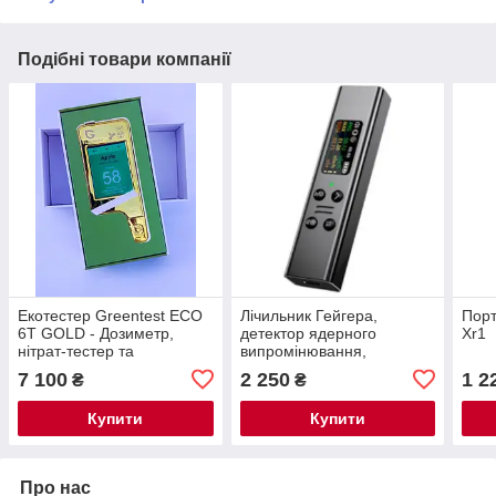
Подібні товари компанії
Екотестер Greentest ECO
Лічильник Гейгера,
Порт
6T GOLD - Дозиметр,
детектор ядерного
Xr1
нітрат-тестер та
випромінювання,
вимірювач жорсткості води
високоточний бета-гамма-
7 100
2 250
1 2
₴
₴
в одному приладі
рентгенівський
радіаційний монітор
Купити
Купити
Про нас