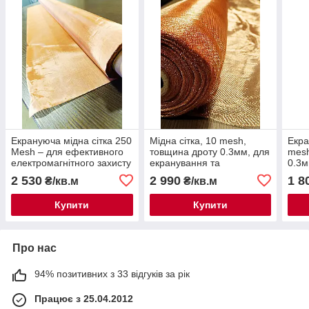
Екрануюча мідна сітка 250
Мідна сітка, 10 mesh,
Екра
Mesh – для ефективного
товщина дроту 0.3мм, для
mesh
електромагнітного захисту
екранування та
0.3
виготовлення фільтрів
2 530
2 990
1 8
₴/кв.м
₴/кв.м
Купити
Купити
Про нас
94% позитивних з 33 відгуків за рік
Працює з 25.04.2012