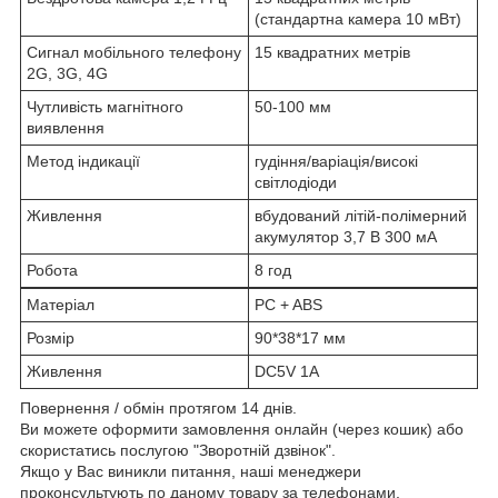
(стандартна камера 10 мВт)
Сигнал мобільного телефону
15 квадратних метрів
2G, 3G, 4G
Чутливість магнітного
50-100 мм
виявлення
Метод індикації
гудіння/варіація/високі
світлодіоди
Живлення
вбудований літій-полімерний
акумулятор 3,7 В 300 мА
Робота
8 год
Матеріал
PC + ABS
Розмір
90*38*17 мм
Живлення
DC5V 1A
Повернення / обмін протягом 14 днів.
Ви можете оформити замовлення онлайн (через кошик) або
скористатись послугою "Зворотній дзвінок".
Якщо у Вас виникли питання, наші менеджери
проконсультують по даному товару за телефонами,