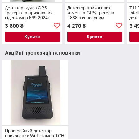
Детектор жучків GPS
Детектор прихованих
T11 
трекерів та прихованих
камер та GPS-трекерів
Inte
відеокамер К99 2024г
F888 з сенсорним
дете
дисплеєм 2.4", AI-
каме
3 800
4 270
3 4
₴
₴
аналізом сигналів та
безд
функцією Touch Alarm
Купити
Купити
Акційні пропозиції та новинки
Професійний детектор
прихованих Wi-Fi камер TCH-