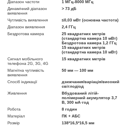
Діапазон частоти
1 МГц-8000 МГц
Динамічний діапазон
> 73 дБ
виявлення
Чутливість виявлення
≤0,03 мВт (основна частота)
Діапазон виявлення
2,4 ГГц
Бездротова камера
25 квадратних метрів
(стандартна камера 10 мВт)
Бездротова камера 1,2 ГГц
15 квадратних метрів
(стандартна камера 10 мВт)
Сигнал мобільного
15 квадратних метрів
телефона 2G, 3G, 4G
Магнітна чутливість
50 мм — 100 мм
виявлення
Спосіб індикації
дзижчання/варіація/високий
світлодіод
Живлення
Вбудований літій-
полімерний акумулятор 3,7
В, 300 мА·год
Робота
8 годин
Матеріал
ПК + АБС
Розмір
138*16,5*16,5 мм