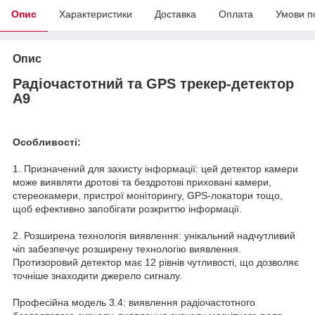
Опис
Характеристики
Доставка
Оплата
Умови п
Опис
Радіочастотний та GPS трекер-детектор
A9
Особливості:
1. Призначений для захисту інформації: цей детектор камери
може виявляти дротові та бездротові приховані камери,
стереокамери, пристрої моніторингу, GPS-локатори тощо,
щоб ефективно запобігати розкриттю інформації.
2. Розширена технологія виявлення: унікальний надчутливий
чіп забезпечує розширену технологію виявлення.
Протизоровий детектор має 12 рівнів чутливості, що дозволяє
точніше знаходити джерело сигналу.
Професійна модель 3.4: виявлення радіочастотного