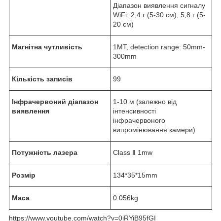
Діапазон виявлення сигналу
WiFi: 2,4 г (5-30 см), 5,8 г (5-
20 см)
Магнітна чутливість
1MT, detection range: 50mm-
300mm
Кількість записів
99
Інфрачервоний діапазон
1-10 м (залежно від
виявлення
інтенсивності
інфрачервоного
випромінювання камери)
Потужність лазера
Class Ⅱ 1mw
Розмір
134*35*15mm
Маса
0.056kg
https://www.youtube.com/watch?v=0iRYiB95fGI