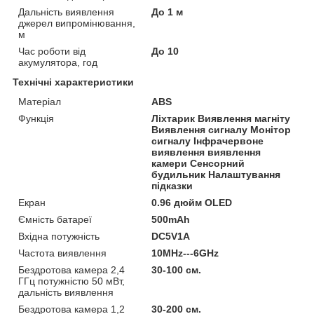
Дальність виявлення
До 1 м
джерел випромінювання,
м
Час роботи від
До 10
акумулятора, год
Технічні характеристики
Матеріал
ABS
Функція
Ліхтарик Виявлення магніту
Виявлення сигналу Монітор
сигналу Інфрачервоне
виявлення виявлення
камери Сенсорний
будильник Налаштування
підказки
Екран
0.96 дюйм OLED
Ємність батареї
500mAh
Вхідна потужність
DC5V1A
Частота виявлення
10MHz---6GHz
Бездротова камера 2,4
30-100 см.
ГГц потужністю 50 мВт,
дальність виявлення
Бездротова камера 1,2
30-200 см.