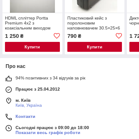
HDML спліттер Portta
Пластиковий кейс з
Дикт
Premium 4x2 з
поролоновим
чор
коаксіальним виходом
наповнювачем 30.5×25×6
SPDIF 4K 30 гц та ІЧ
см чорний
1 250
790
1 7
₴
₴
пультом, чорний
Купити
Купити
Про нас
94% позитивних з 34 відгуків за рік
Працює з 25.04.2012
м. Київ
Київ, Україна
Контакти
Сьогодні працює з 09:00 до 18:00
Показати весь графік роботи