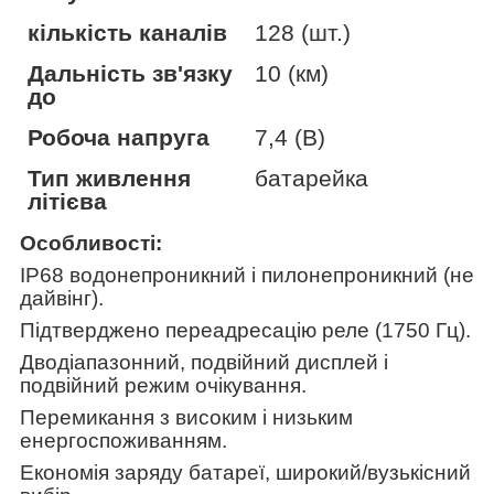
кількість каналів
128 (шт.)
Дальність зв'язку
10 (км)
до
Робоча напруга
7,4 (В)
Тип живлення
батарейка
літієва
Особливості:
IP
68 водонепроникний і пилонепроникний (не
дайвінг).
Підтверджено переадресацію реле (1750 Гц).
Дводіапазонний, подвійний дисплей і
подвійний режим очікування.
Перемикання з високим і низьким
енергоспоживанням.
Економія заряду батареї, широкий/вузькісний