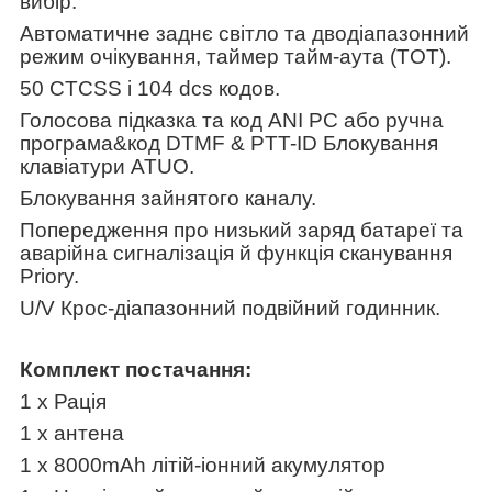
вибір.
Автоматичне заднє світло та дводіапазонний
режим очікування, таймер тайм-аута (
TOT
).
50
CTCSS
і 104
dcs
кодов.
Голосова підказка та код
ANI
PC
або ручна
програма&код
DTMF
&
PTT
-
ID
Блокування
клавіатури
ATUO
.
Блокування зайнятого каналу.
Попередження про низький заряд батареї та
аварійна сигналізація й функція сканування
Priory
.
U
/
V
Крос-діапазонний подвійний годинник.
Комплект постачання
:
1
x
Рація
1
x
антена
1
x
8000
mAh
літій-іонний акумулятор