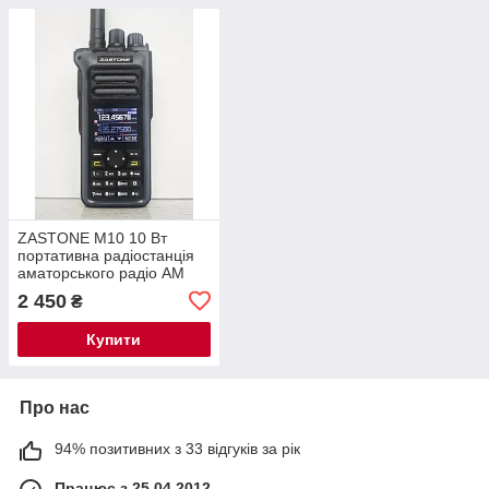
ZASTONE M10 10 Вт
портативна радіостанція
аматорського радіо AM
портативна радіостанція
2 450
₴
CTCSS FM
Купити
Про нас
94% позитивних з 33 відгуків за рік
Працює з 25.04.2012