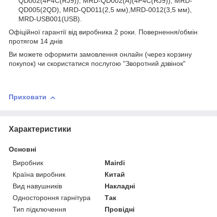
QD002(4P4C(RJ9)), MRD-QD002(A)(4P4C(RJ9)), MRD-
QD005(2QD), MRD-QD011(2,5 мм),MRD-0012(3,5 мм),
MRD-USB001(USB).
Офіційної гарантії від виробника 2 роки. Повернення/обмін
протягом 14 днів
Ви можете оформити замовлення онлайн (через корзину
покупок) чи скористатися послугою "Зворотний дзвінок"
Приховати
Характеристики
Основні
Виробник
Mairdi
Країна виробник
Китай
Вид навушників
Накладні
Одностороння гарнітура
Так
Тип підключення
Провідні