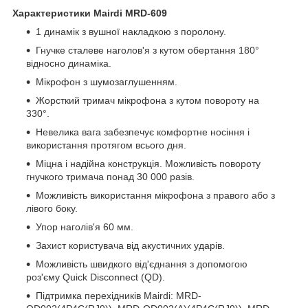
Характеристики
Mairdi MRD-609
1 динамік з вушної накладкою з поролону.
Гнучке сталеве наголов'я з кутом обертання 180°
відносно динаміка.
Мікрофон з шумозаглушенням.
Жорсткий тримач мікрофона з кутом повороту на
330°.
Невелика вага забезпечує комфортне носіння і
використання протягом всього дня.
Міцна і надійна конструкція. Можливість повороту
гнучкого тримача понад 30 000 разів.
Можливість використання мікрофона з правого або з
лівого боку.
Упор наголів'я 60 мм.
Захист користувача від акустичних ударів.
Можливість швидкого від'єднання з допомогою
роз'єму Quick Disconnect (QD).
Підтримка перехідників Mairdi: MRD-