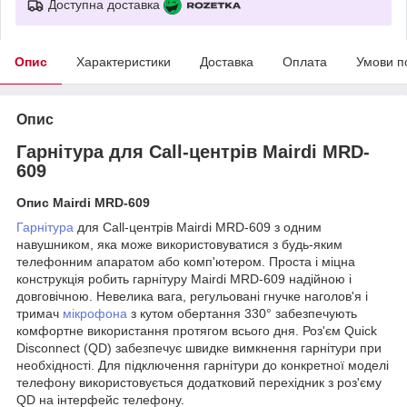
Доступна доставка
Опис
Характеристики
Доставка
Оплата
Умови п
Опис
Гарнітура для Call-центрів Mairdi MRD-
609
Опис Mairdi MRD-609
Гарнітура
для Call-центрів Mairdi MRD-609 з одним
навушником, яка може використовуватися з будь-яким
телефонним апаратом або комп'ютером. Проста і міцна
конструкція робить гарнітуру Mairdi MRD-609
надійною і
довговічною. Невелика вага, регульовані гнучке наголов'я і
тримач
мікрофона
з кутом обертання 330° забезпечують
комфортне використання протягом всього дня. Роз'єм Quick
Disconnect (QD) забезпечує швидке вимкнення гарнітури при
необхідності. Для підключення гарнітури до конкретної моделі
телефону використовується додатковий перехідник з роз'єму
QD на інтерфейс телефону.