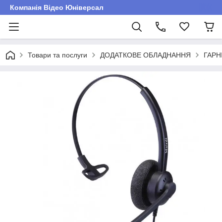
Компанія Відео Юніверсал
Товари та послуги
ДОДАТКОВЕ ОБЛАДНАННЯ
ГАРН