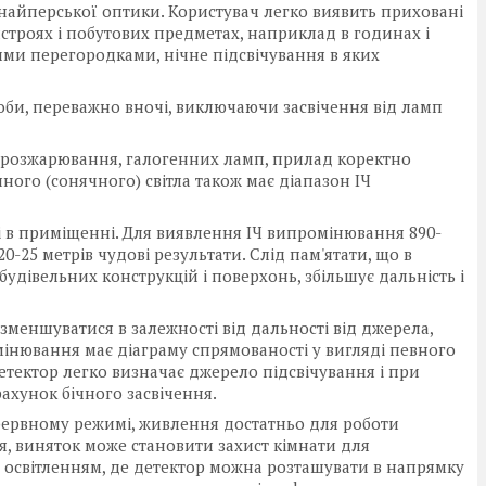
снайперської оптики. Користувач легко виявить приховані
строях і побутових предметах, наприклад в годинах і
ними перегородками, нічне підсвічування в яких
оби, переважно вночі, виключаючи засвічення від ламп
п розжарювання, галогенних ламп, прилад коректно
ого (сонячного) світла також має діапазон ІЧ
 і в приміщенні. Для виявлення ІЧ випромінювання 890-
 20-25 метрів чудові результати. Слід пам'ятати, що в
удівельних конструкцій і поверхонь, збільшує дальність і
 зменшуватися в залежності від дальності від джерела,
нювання має діаграму спрямованості у вигляді певного
детектор легко визначає джерело підсвічування і при
ахунок бічного засвічення.
рервному режимі, живлення достатньо для роботи
, виняток може становити захист кімнати для
 освітленням, де детектор можна розташувати в напрямку