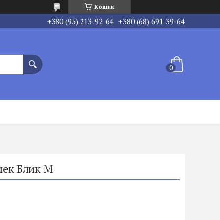
Кошик
+380 (95) 213-92-64
+380 (68) 691-39-64
шек Блик М