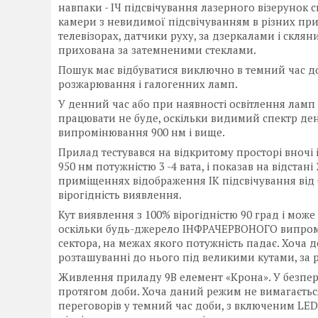
навпаки - ІЧ підсвічування лазерного візерунок 
камери з невидимої підсвічуванням в різних при
телевізорах, датчики руху, за дзеркалами і скля
прихована за затемненими стеклами.
Пошук має відбуватися виключно в темний час д
розжарювання і галогенних ламп.
У денний час або при наявності освітлення лам
працювати не буде, оскільки видимий спектр денн
випромінювання 900 нм і вище.
Прилад тестувався на відкритому просторі вночі
950 нм потужністю 3 -4 вата, і показав на відстані
приміщеннях відображення ІК підсвічування від б
вірогідність виявлення.
Кут виявлення з 100% вірогідністю 90 град і може
оскільки будь-джерело ІНФРАЧЕРВОНОГО випромі
сектора, на межах якого потужність падає. Хоча 
розташуванні до нього під великими кутами, за р
Живлення приладу 9В елемент «Крона». У безпе
протягом доби. Хоча даний режим не вимагається
переговорів у темний час доби, з включеним LED