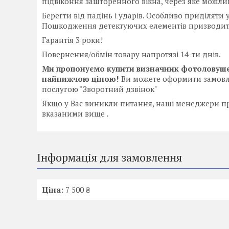
підвіконня зашторенного вікна, через яке можл
Берегти від падінь і ударів. Особливо приділяти 
Пошкодження детектуючих елементів призводить
Гарантія 3 роки!
Повернення/обмін товару напротязі 14-ти днів.
Ми пропонуємо купити визначник фотоловушек 
найнижчою ціною!
Ви можете оформити замовл
послугою "Зворотний дзвінок"
Якщо у Вас виникли питання, наші менеджери п
вказаними вище .
Інформація для замовлення
Ціна:
7 500 ₴