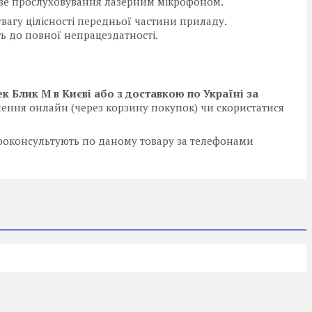
иве прослуховування лазерним мікрофоном.
увагу цілісності передньої частини приладу.
 до повної непрацездатності.
Блик М в Києві або з доставкою по Україні за
ення онлайн (через корзину покупок) чи скористатися
роконсультують по даному товару за телефонами