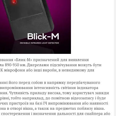
ювання «Блик-М» призначений для виявлення
тла 890-950 нм. Джерелами підсвічування можуть бути
 ІК мікрофони або інші вироби, в невидимому для
анні його перед собою в напрямку передбачуваного
випромінювання інтенсивність світіння індикатора
ження. Чутливість приладу висока, тому користувач завжди
івні, тобто наприклад, до помітною відеозапису і буде
чих пристроїв на базі ІЧ випромінювання або наявності
а в отворі вікна, а також на предметах поблизу вікна.
 спостереження і визначення дальності для снайпера або