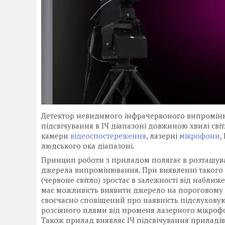
Детектор невидимого інфрачервоного випромін
підсвічування в ІЧ діапазоні довжиною хвилі сві
камери
відеоспостереження
, лазерні
мікрофони
,
людського ока діапазоні.
Принцип роботи з приладом полягає в розташув
джерела випромінювання. При виявленні такого 
(червоне світло) зростає в залежності від набли
має можливість виявити джерело на пороговому р
своєчасно сповіщений про наявність підслуховую
розсіяного плями від променя лазерного мікрофон
Також прилад виявляє ІЧ підсвічування приладів