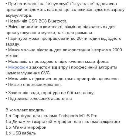
• При натисканні на "мінус звук" і "звук плюс" одночасно
пристрій повідомить вас про що залишився відсоток заряду
акумулятора.
• Новий чіп CSR BC8 Bluetooth.
• Якісні динаміки в комплекті, відмінно підходять як для
прослуховування музики, так і для розмови.
• Гарнітура може пропрацювати до 20-ти годин від одного
заряду.
• Максимальна відстань для використання інтеркома 2000
метрів.
• Можливість проводового підключення смартфона.
•
Мікрофон
з захистом від вітру і професійний алгоритм
шумозаглушення CVC.
• Можливість підключення до трьох пристроїв одночасно.
• Низьке енергоспоживання.
• Захист від води, гарнітура не боїться дощу.
• Підтримка голосових асистентів
В комплект входить:
1 x Гарнітура для шолома Fodsports M1-S Pro
1 х Динаміки і жорсткий мікрофон для шолома відкритого
1 x М'який мікрофон
1 x USB кабель