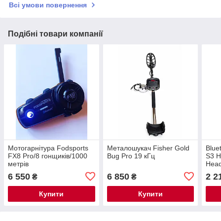
Всі умови повернення
Подібні товари компанії
Мотогарнітура Fodsports
Металошукач Fisher Gold
Blue
FX8 Pro/8 гонщиків/1000
Bug Pro 19 кГц
S3 H
метрів
Head
Blue
6 550
6 850
2 2
₴
₴
Купити
Купити