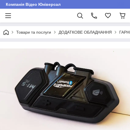
Компанія Відео Юніверсал
Товари та послуги
ДОДАТКОВЕ ОБЛАДНАННЯ
ГАРН