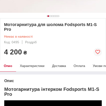
Мотогарнитура для шолома Fodsports M1-S
Pro
Немає в наявності
Код: 0495
Роздріб
4 200
₴
Опис
Характеристики
Доставка
Оплата
Умови п
Опис
Мотогарнитура інтерком Fodsports M1-S
Pro